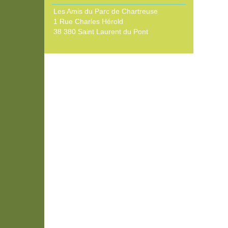
Les Amis du Parc de Chartreuse
1 Rue Charles Hérold
38 380 Saint Laurent du Pont