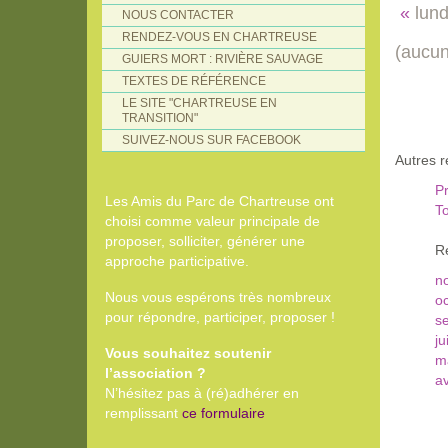
«
lund
NOUS CONTACTER
RENDEZ-VOUS EN CHARTREUSE
(aucun
GUIERS MORT : RIVIÈRE SAUVAGE
TEXTES DE RÉFÉRENCE
LE SITE "CHARTREUSE EN
TRANSITION"
SUIVEZ-NOUS SUR FACEBOOK
Autres 
Pr
Les Amis du Parc de Chartreuse ont
To
choisi comme valeur principale de
proposer, solliciter, générer une
R
approche participative.
n
Nous vous espérons très nombreux
o
pour répondre, participer, proposer !
s
ju
Vous souhaitez soutenir
m
l’association ?
av
N’hésitez pas à (ré)adhérer en
remplissant
ce formulaire