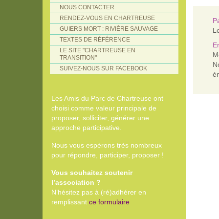
NOUS CONTACTER
RENDEZ-VOUS EN CHARTREUSE
Pa
GUIERS MORT : RIVIÈRE SAUVAGE
Le
TEXTES DE RÉFÉRENCE
En
LE SITE "CHARTREUSE EN
Mo
TRANSITION"
N
SUIVEZ-NOUS SUR FACEBOOK
é
Les Amis du Parc de Chartreuse ont
choisi comme valeur principale de
proposer, solliciter, générer une
approche participative.
Nous vous espérons très nombreux
pour répondre, participer, proposer !
Vous souhaitez soutenir
l’association ?
N’hésitez pas à (ré)adhérer en
remplissant
ce formulaire