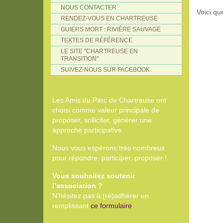
NOUS CONTACTER
Voici qu
RENDEZ-VOUS EN CHARTREUSE
GUIERS MORT : RIVIÈRE SAUVAGE
TEXTES DE RÉFÉRENCE
LE SITE "CHARTREUSE EN
TRANSITION"
SUIVEZ-NOUS SUR FACEBOOK
Les Amis du Parc de Chartreuse ont
choisi comme valeur principale de
proposer, solliciter, générer une
approche participative.
Nous vous espérons très nombreux
pour répondre, participer, proposer !
Vous souhaitez soutenir
l’association ?
N’hésitez pas à (ré)adhérer en
remplissant
ce formulaire