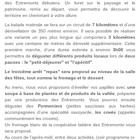
des Entremonts débutera. Un livret sur le paysage et le
patrimoine, remis au départ, vous permettra de découvrir le
territoire en cheminant à votre allure.
La balade matinale se fera sur un circuit de
7 kilomètres
et d’une
dénivellation de 350 mètres environ. Il sera possible de réaliser
une variante un peu plus longue qui comportera
3 kilomètres
avec une centaine de mètres de dénivelé supplémentaire. Cette
première marche, d’une durée estimée à environ
3h00
vous
permettra de
déguster différents produits locaux
lors de
deux
pauses : le "petit-déjeuner" et "l’apéritif"
.
Le troisième arrêt "repas" sera proposé au niveau de la salle
des fêtes, tout comme le fromage et le dessert
.
Au menu, nous vous proposons d’éveiller vos papilles avec
une
soupe à base de plantes et de produits de la vallée
, préparée
par une productrice des Entremonts. Vous pourrez ensuite
déguster des
Pormoniers
(petites saucisses aux herbes)
accompagnées d’une spécialité savoyarde,
les crwés
(appelés
communément les crozets).
Un fromage blanc de la coopérative laitière des Entremonts vous
sera proposé.
Au cours de l’après-midi, entre deux activités, (voir programme ci-