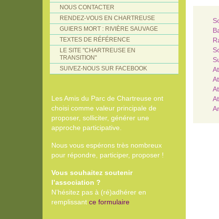
NOUS CONTACTER
RENDEZ-VOUS EN CHARTREUSE
So
GUIERS MORT : RIVIÈRE SAUVAGE
B
TEXTES DE RÉFÉRENCE
R
So
LE SITE "CHARTREUSE EN
TRANSITION"
Su
SUIVEZ-NOUS SUR FACEBOOK
At
At
At
Les Amis du Parc de Chartreuse ont
At
choisi comme valeur principale de
An
proposer, solliciter, générer une
approche participative.
Nous vous espérons très nombreux
pour répondre, participer, proposer !
Vous souhaitez soutenir
l’association ?
N’hésitez pas à (ré)adhérer en
remplissant
ce formulaire