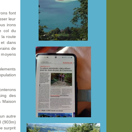
rons font
sser leur
ous irons
e col du
 la route
 et dans
orains de
 moyens
ulements
opulation
monterons
king des
a Maison
 un autre
el (903m)
e surprit