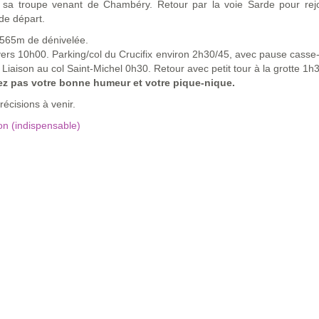
et sa troupe venant de Chambéry. Retour par la voie Sarde pour rejo
de départ.
 565m de dénivelée.
ers 10h00. Parking/col du Crucifix environ 2h30/45, avec pause casse
. Liaison au col Saint-Michel 0h30. Retour avec petit tour à la grotte 1h
ez pas votre bonne humeur et votre pique-nique.
récisions à venir.
ion (indispensable)