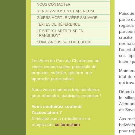
NOUS CONTACTER
RENDEZ-VOUS EN CHARTREUSE
Puisque,
GUIERS MORT : RIVIÈRE SAUVAGE
partie d
TEXTES DE RÉFÉRENCE
regards 
LE SITE "CHARTREUSE EN
parcour
TRANSITION"
crucifix
SUIVEZ-NOUS SUR FACEBOOK
normale
l’esprit
ces ép
Les Amis du Parc de Chartreuse ont
techniqu
choisi comme valeur principale de
Mainten
proposer, solliciter, générer une
tout de 
approche participative.
qui trav
Nous vous espérons très nombreux
Départ d
pour répondre, participer, proposer !
le vill
Alleman
Vous souhaitez soutenir
de Savoi
l’association ?
N’hésitez pas à (ré)adhérer en
Aux roch
remplissant
ce formulaire
belvédèr
pour rej