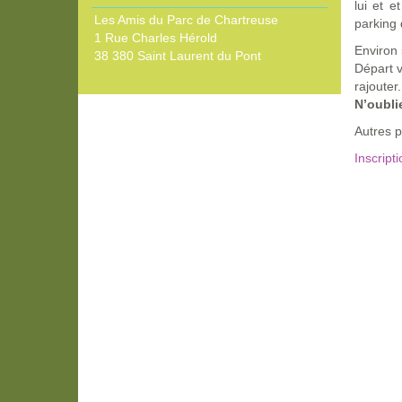
lui et 
Les Amis du Parc de Chartreuse
parking 
1 Rue Charles Hérold
Environ
38 380 Saint Laurent du Pont
Départ v
rajouter
N’oubli
Autres p
Inscript