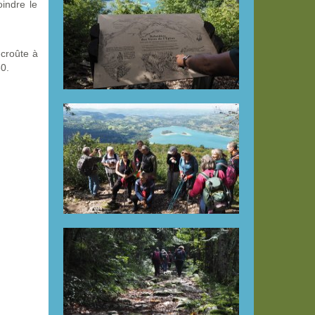
indre le
-croûte à
30.