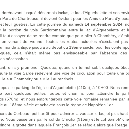
 dorénavant jusqu’à désormais inclus, le lac d’Aiguebelette et ses envi
u Parc de Chartreuse, il devient évident pour les Amis du Parc d’y pou
et leur guêtres. En cette journée du
samedi 14 septembre 2024
, n
ir la portion de voie Sardoromaine entre le lac d’Aiguebelette et l
. Il faut essayer de se rendre compte que pour aller à Chambéry, c’était
 en venant de Vienne. Toutes les routes actuelles n’existaient pas
 du monde antique jusqu’à au début du 19ème siècle, pour les contemp
oques, cela n’était même pas envisageable par l’absence des
es nécessaires.
ant, on s’y promène. Quoique, quand un tunnel subit quelques ébo
suite la voie Sarde redevient une voie de circulation pour toute une p
aille sur Chambéry ou sur le Laurentinois.
epuis le parking de l’église d’Aiguebelette (410m), à 10H00. Nous re
age part quelques petites routes et chemins pour atteindre le par
ds (570m), et nous emprunterons cette voie romaine remaniée par l
e au 18ème siècle et achevée sous le règne de Napoléon 1er.
ers du Corbeau, petit arrêt pour admirer la vue sur le lac, et plus haut
e. Nous passerons par le col du Crucifix (915m) et le col Saint-Mich
oindre la grotte dans laquelle François 1er se réfugia alors que l’orage l