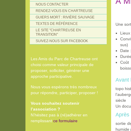
À 
NOUS CONTACTER
RENDEZ-VOUS EN CHARTREUSE
GUIERS MORT : RIVIÈRE SAUVAGE
TEXTES DE RÉFÉRENCE
Une sort
LE SITE "CHARTREUSE EN
Lieux
TRANSITION"
Convi
SUIVEZ-NOUS SUR FACEBOOK
sus)
Date 
Durée
Les Amis du Parc de Chartreuse ont
Coût 
choisi comme valeur principale de
boiss
proposer, solliciter, générer une
approche participative.
Avant 
Nous vous espérons très nombreux
topo his
pour répondre, participer, proposer !
l’auber
siècle
Vous souhaitez soutenir
Un docum
l’association ?
Après 
N’hésitez pas à (ré)adhérer en
remplissant
ce formulaire
sortie d
humide p