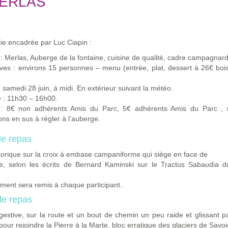
MERLAS
ie encadrée par Luc Ciapin :
 : Merlas, Auberge de la fontaine, cuisine de qualité, cadre campagnard
ves : environs 15 personnes – menu (entrée, plat, dessert à 26€ boi
: samedi 28 juin, à midi. En extérieur suivant la météo.
 : 11h30 – 16h00.
: 8€ non adhérents Amis du Parc, 5€ adhérents Amis du Parc , 
ons en sus à régler à l’auberge.
le repas
torique sur la croix à embase campaniforme qui siège en face de
ge, selon les écrits de Bernard Kaminski sur le Tractus Sabaudia 
ent sera remis à chaque participant.
le repas
igestive, sur la route et un bout de chemin un peu raide et glissant 
our rejoindre la Pierre à la Marte, bloc erratique des glaciers de Savoi