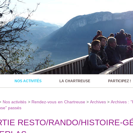
NOS ACTIVITÉS
LA CHARTREUSE
PARTICIPEZ !
>
Nos activités
>
Rendez-vous en Chartreuse
>
Archives
>
Archives : 
use" passés
TIE RESTO/RANDO/HISTOIRE-G