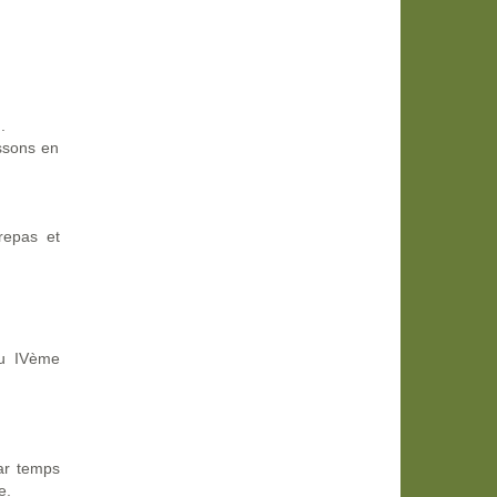
.
ssons en
repas et
du IVème
par temps
e.