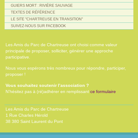
GUIERS MORT : RIVIÈRE SAUVAGE
TEXTES DE RÉFÉRENCE
LE SITE "CHARTREUSE EN TRANSITION"
SUIVEZ-NOUS SUR FACEBOOK
Les Amis du Parc de Chartreuse ont choisi comme valeur
principale de proposer, solliciter, générer une approche
participative.
Nous vous espérons très nombreux pour répondre, participer,
proposer !
Vous souhaitez soutenir l’association ?
N’hésitez pas à (ré)adhérer en remplissant
ce formulaire
Les Amis du Parc de Chartreuse
1 Rue Charles Hérold
38 380 Saint Laurent du Pont