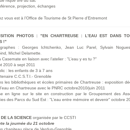
ue nique tiré du sac
férence, projection, échanges
z vous est à l’Office de Tourisme de St Pierre d’Entremont
SITION PHOTOS : "EN CHARTREUSE : L’EAU EST DANS TO
S !"
ographes : Georges Ichtchenko, Jean Luc Parel, Sylvain Nogues
ind, Michel Delamette.
a Casemate en liaison avec l’atelier : "L’eau y es tu ?"
pt 2010 à sept 2011
lic : les enfants de 3 à 7 ans
tenaire C.C.S.T.I.- Grenoble
s les bibliothèques et écoles primaires de Chartreuse : exposition d
 l’eau en Chartreuse avec le PNRC octobre2010/juin 2011
se en ligne sur le site en construction par le Groupement des Asso
es des Parcs du Sud Est : "L’eau entre mémoire et devenir" octobre 2
 DE LA SCIENCE
organisée par le CCSTI
ute la journée du 21 octobre
us chapiteau place de Verdun-Grenoble