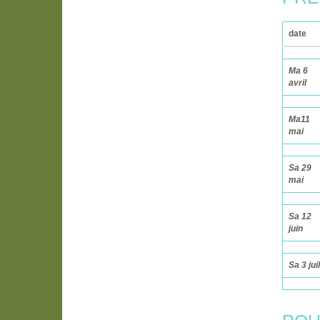
date
Ma 6
avril
Ma11
mai
Sa 29
mai
Sa 12
juin
Sa 3 juil