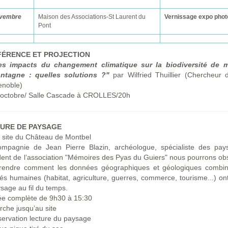
ovembre
Maison des Associations-St Laurent du
Vernissage expo phot
Pont
ÉRENCE ET PROJECTION
es impacts du changement climatique sur la biodiversité de 
ntagne : quelles solutions ?"
par Wilfried Thuillier (Chercheur
enoble)
 octobre/ Salle Cascade à CROLLES/20h
URE DE PAYSAGE
e site du Château de Montbel
mpagnie de Jean Pierre Blazin, archéologue, spécialiste des pay
dent de l’association "Mémoires des Pyas du Guiers" nous pourrons ob
rendre comment les données géographiques et géologiques combi
ités humaines (habitat, agriculture, guerres, commerce, tourisme...) o
ysage au fil du temps.
ée complète de 9h30 à 15:30
che jusqu’au site
ervation lecture du paysage