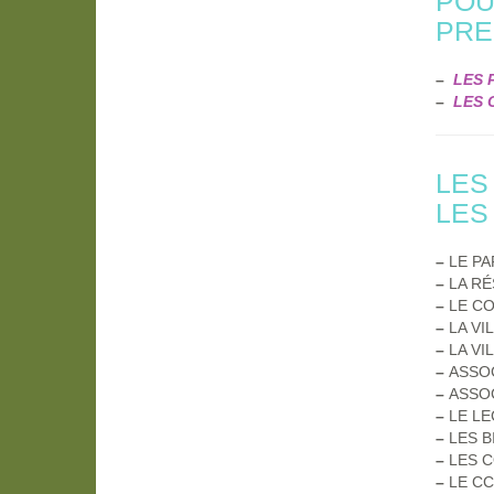
POU
PRE
–
LES 
–
LES 
LES
LES
–
LE PA
–
LA RÉ
–
LE CO
–
LA VI
–
LA VI
–
ASSOC
–
ASSOC
–
LE LEC
–
LES B
–
LES CO
–
LE CCST