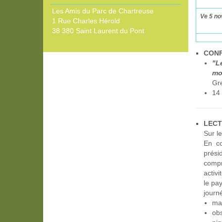
Les Amis du Parc de Chartreuse
Ve 5 n
1 Rue Charles Hérold
38 380 Saint Laurent du Pont
CONF
"L
mo
Gr
14
LECT
Sur l
En co
prési
comp
activ
le pa
journ
mar
obs