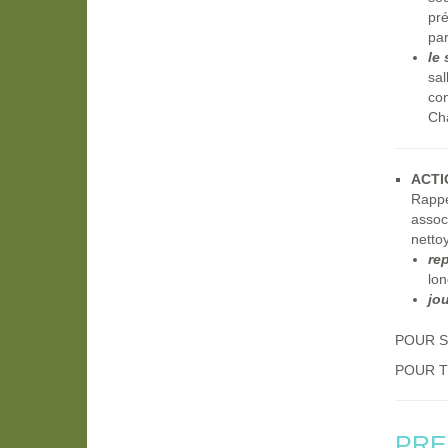
pré
par
le
sa
co
Ch
ACTI
Rappe
assoc
netto
re
lon
jo
POUR S
POUR T
PRE