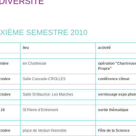
DIVERSITE
XIÈME SEMESTRE 2010
lieu
activité
tobre
en Chartreuse
opération "Chartreus
Propre"
ctobre
Salle Cascade-CROLLES
conférence climat
ctobre
Salle St Maurice- Les Marches
vernissage expo phot
 16
St Pierre d’Entremont
sortie thématique
ctobre
place de Verdun-Grenoble
Fête de la Science