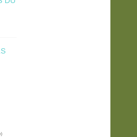
S DU
ES
e)