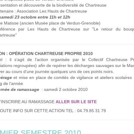
sentation et découverte de la biodiversité de Chartreuse
tenaire : Association Les Hauts de Chartreuse
 samedi 23 octobre entre 11h et 12h
lle Matisse (ancien Musée place de Verdun-Grenoble)
nférence par Les Hauts de Chartreuse sur "Le retour du bouq
artreuse"
ON : OPÉRATION CHARTREUSE PROPRE 2010
l : il s’agit de l’action organisée par le Collectif Chartreuse P
iations regroupées) afin de repérer les décharges sauvages sur le Mas
yer au cours d’une journée quelques uns de ces points noirs.
pérage
et mise en place de comités de vigilance et ateliers scolaires 
g de l’année
urnée de ramassage
: samedi 2 octobre 2010
’INSCRIRE AU RAMASSAGE
ALLER SUR LE SITE
OUTE INFO SUR CETTE ACTION TEL : 04.79.85 31 79
MIER SEMESTRE 2010