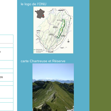
le logo de l’ONU
e
carte Chartreuse et Réserve
os