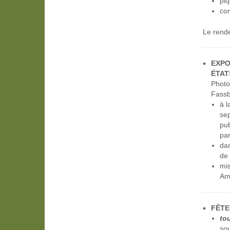
piq
con
Le rende
EXPO
ÉTAT
Phot
Fassb
à l
se
pub
par
dan
de
mi
Ami
FÊTE
to
so