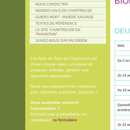
BIO
NOUS CONTACTER
RENDEZ-VOUS EN CHARTREUSE
GUIERS MORT : RIVIÈRE SAUVAGE
TEXTES DE RÉFÉRENCE
DEU
LE SITE "CHARTREUSE EN
TRANSITION"
SUIVEZ-NOUS SUR FACEBOOK
date
Les Amis du Parc de Chartreuse ont
Sa 2 oc
choisi comme valeur principale de
proposer, solliciter, générer une
approche participative.
Je 14 o
Nous vous espérons très nombreux
Ve 15 o
pour répondre, participer, proposer !
Vous souhaitez soutenir
Samedi
l’association ?
octobre
N’hésitez pas à (ré)adhérer en
remplissant
ce formulaire
Je 21 o