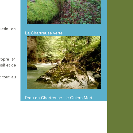
uetin en
La Chartreuse verte
ropre (4
sif et de
: tout au
l’eau en Chartreuse : le Guiers Mort