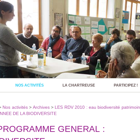
NOS ACTIVITÉS
LA CHARTREUSE
PARTICIPEZ !
>
Nos activités
>
Archives
>
LES RDV 2010 : eau biodiversité patrimoi
ANNEE DE LA BIODIVERSITE
PROGRAMME GENERAL :