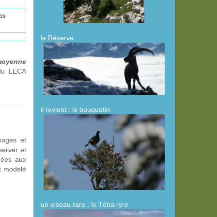
os
la Réserve
moyenne
 du LECA
il revient : le bouquetin
sages et
server et
nées aux
nt modelé
un oiseau rare : le Tétra-lyre