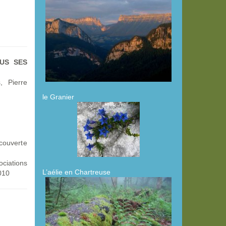
US SES
, Pierre
le Granier
écouverte
ciations
L’aélie en Chartreuse
010