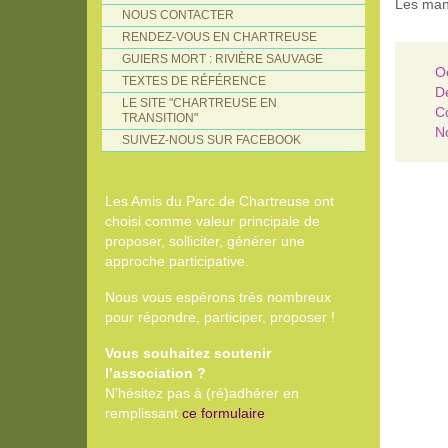
Les mani
NOUS CONTACTER
RENDEZ-VOUS EN CHARTREUSE
GUIERS MORT : RIVIÈRE SAUVAGE
O
TEXTES DE RÉFÉRENCE
D
LE SITE "CHARTREUSE EN
C
TRANSITION"
N
SUIVEZ-NOUS SUR FACEBOOK
Les Amis du Parc de Chartreuse ont
choisi comme valeur principale de
proposer, solliciter, générer une
approche participative.
Nous vous espérons très nombreux
pour répondre, participer, proposer !
Vous souhaitez soutenir
l’association ?
N’hésitez pas à (ré)adhérer en
remplissant
ce formulaire