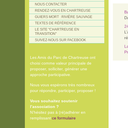
NOUS CONTACTER
RENDEZ-VOUS EN CHARTREUSE
B
GUIERS MORT : RIVIÈRE SAUVAGE
Da
TEXTES DE RÉFÉRENCE
24
LE SITE "CHARTREUSE EN
L
TRANSITION"
ré
SUIVEZ-NOUS SUR FACEBOOK
La
Pr
Les Amis du Parc de Chartreuse ont
choisi comme valeur principale de
proposer, solliciter, générer une
approche participative.
Nous vous espérons très nombreux
pour répondre, participer, proposer !
Vous souhaitez soutenir
l’association ?
N’hésitez pas à (ré)adhérer en
remplissant
ce formulaire