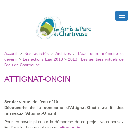
Tog
nav
Accueil
>
Nos activités
>
Archives
>
L’eau entre mémoire et
devenir
>
Les actions Eau 2013
>
2013 : Les sentiers virtuels de
l’eau en Chartreuse
ATTIGNAT-ONCIN
Sentier virtuel de l’eau n°10
Découverte de la commune d’Attignat-Oncin au fil des
ruisseaux (Attignat-Oncin)
Pour en savoir plus sur la démarche de ce projet, vous pouvez
lire l’article de présentation en
cliquant ici
.