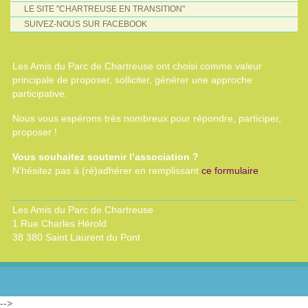
LE SITE "CHARTREUSE EN TRANSITION"
SUIVEZ-NOUS SUR FACEBOOK
Les Amis du Parc de Chartreuse ont choisi comme valeur
principale de proposer, solliciter, générer une approche
participative.
Nous vous espérons très nombreux pour répondre, participer,
proposer !
Vous souhaitez soutenir l’association ?
N’hésitez pas à (ré)adhérer en remplissant
ce formulaire
Les Amis du Parc de Chartreuse
1 Rue Charles Hérold
38 380 Saint Laurent du Pont
-->