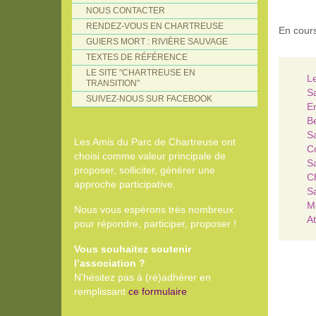
NOUS CONTACTER
RENDEZ-VOUS EN CHARTREUSE
En cour
GUIERS MORT : RIVIÈRE SAUVAGE
TEXTES DE RÉFÉRENCE
LE SITE "CHARTREUSE EN
Le
TRANSITION"
Sa
SUIVEZ-NOUS SUR FACEBOOK
En
Be
Sa
Les Amis du Parc de Chartreuse ont
C
choisi comme valeur principale de
Sa
proposer, solliciter, générer une
Ch
approche participative.
Sa
Me
Nous vous espérons très nombreux
At
pour répondre, participer, proposer !
Vous souhaitez soutenir
l’association ?
N’hésitez pas à (ré)adhérer en
remplissant
ce formulaire