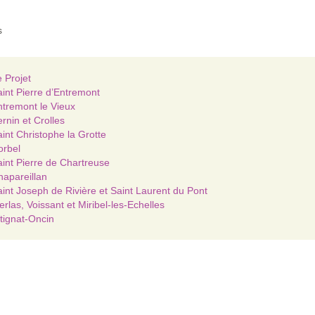
s
 Projet
int Pierre d’Entremont
tremont le Vieux
rnin et Crolles
int Christophe la Grotte
orbel
int Pierre de Chartreuse
apareillan
int Joseph de Rivière et Saint Laurent du Pont
rlas, Voissant et Miribel-les-Echelles
tignat-Oncin