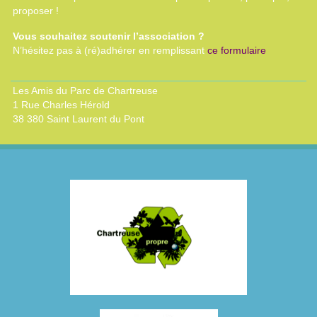
proposer !
Vous souhaitez soutenir l’association ?
N’hésitez pas à (ré)adhérer en remplissant
ce formulaire
Les Amis du Parc de Chartreuse
1 Rue Charles Hérold
38 380 Saint Laurent du Pont