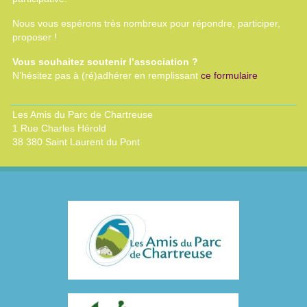
Nous vous espérons très nombreux pour répondre, participer,
proposer !
Vous souhaitez soutenir l’association ?
N’hésitez pas à (ré)adhérer en remplissant
ce formulaire
Les Amis du Parc de Chartreuse
1 Rue Charles Hérold
38 380 Saint Laurent du Pont