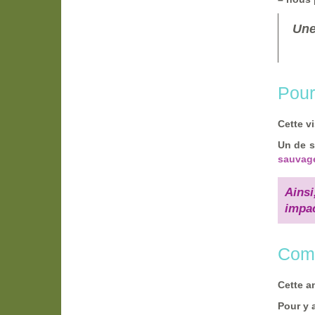
Une
Pour
Cette v
Un de s
sauvag
Ainsi
impac
Comm
Cette a
Pour y 