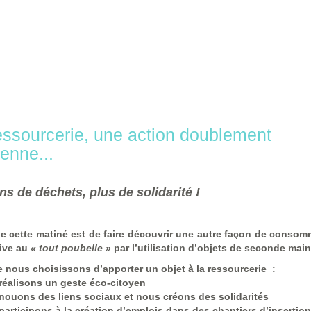
essourcerie, une action doublement
yenne...
ns de déchets, plus de solidarité !
de cette matiné est de faire découvrir une autre façon de consom
tive au
« tout poubelle »
par l’utilisation d’objets de seconde main
 nous choisissons d’apporter un objet à la
ressourcerie
:
éalisons un geste éco-citoyen
ouons des liens sociaux et nous créons des solidarités
articipons à la création d’emplois dans des chantiers d’insertion