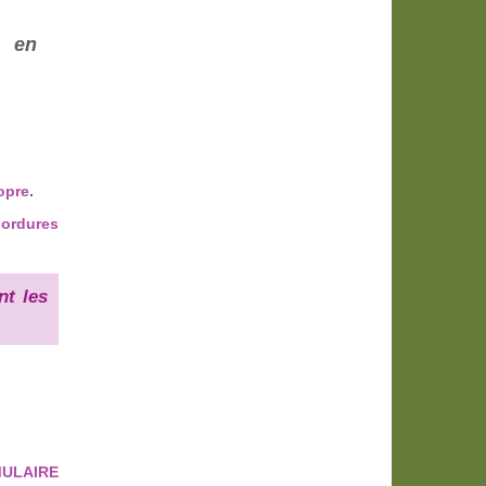
t en
opre
.
’ordures
nt les
RMULAIRE