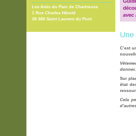
Guid
Les Amis du Parc de Chartreuse
déco
1 Rue Charles Hérold
avec 
38 380 Saint Laurent du Pont
Une 
C’est u
nouvell
Vêtemen
donner..
Sur pla
état de
ressour
Cela pe
d’autre