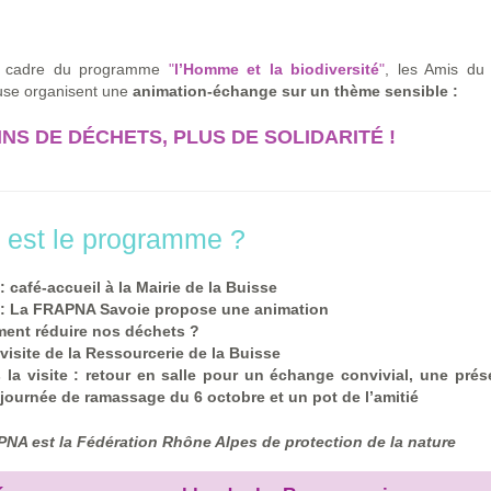
e cadre du programme
"
l’Homme et la biodiversité
"
, les Amis du
use organisent une
animation-échange sur un thème sensible :
NS DE DÉCHETS, PLUS DE SOLIDARITÉ !
 est le programme ?
 :
café-accueil
à la Mairie de la Buisse
 : La FRAPNA Savoie propose une animation
ent réduire nos déchets ?
 visite de la
Ressourcerie de la Buisse
 la visite : retour en salle pour un
échange convivial
, une prés
a
journée de ramassage du 6 octobre
et un
pot de l’amitié
NA est la Fédération Rhône Alpes de protection de la nature