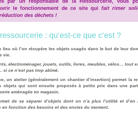
és par un responsable de la Ressourcerie, vous po
uvrir
le fonctionnement de ce site qui
fait rimer soli
réduction des déchets !
ressourcerie : qu’est-ce que c’est ?
n lieu où l’on récupère les
objets usagés
dans le but de leur
don
e vie
.
ts, électroménager, jouets, outils, livres, meubles, vélos… tout e
. si ce n’est pas trop abîmé.
ce, un atelier (généralement un chantier d’insertion) permet la
r
s objets
qui sont ensuite
proposés à petits prix
dans une parti
cerie
aménagée en magasin.
rmet de se séparer d’objets dont on n’a plus l’utilité et d’en 
s en fonction des besoins et des envies du moment.