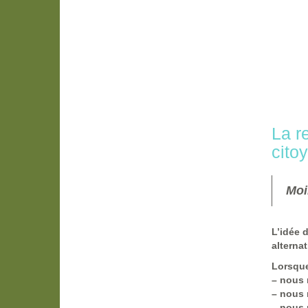
La r
cito
Moi
L’idée 
alterna
Lorsque
–
nous r
–
nous n
–
nous p