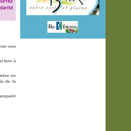
urrez
darité
ner une
st bon à
emise en
e de la
acquérir