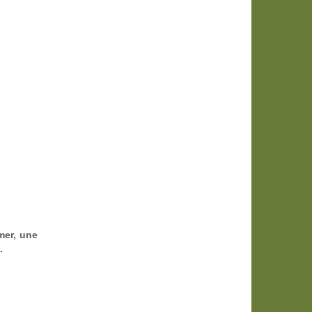
mer, une
.