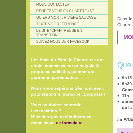
NOUS CONTACTER
RENDEZ-VOUS EN CHARTREUSE
GUIERS MORT : RIVIÈRE SAUVAGE
Dans l
TEXTES DE RÉFÉRENCE
Chartre
LE SITE "CHARTREUSE EN
TRANSITION"
MOI
SUIVEZ-NOUS SUR FACEBOOK
Les Amis du Parc de Chartreuse ont
Quel
choisi comme valeur principale de
proposer, solliciter, générer une
approche participative.
9h15
9h30
Nous vous espérons très nombreux
Comm
pour répondre, participer, proposer !
11h :
après
Vous souhaitez soutenir
de l
l’association ?
N’hésitez pas à (ré)adhérer en
La FRAP
remplissant
ce formulaire