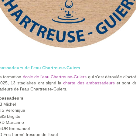
assadeurs de l’eau Chartreuse-Guiers
la formation
école de l’eau Chartreuse-Guiers
qui s’est déroulée d’oct
2025, 13 stagiaires ont signé la
charte des ambassadeurs
et sont d
deurs de l’eau Chartreuse-Guiers.
bassadeurs
 Michel
S Véronique
S Brigitte
D Marianne
UR Emmanuel
Eric (formé fresque de l’eau)