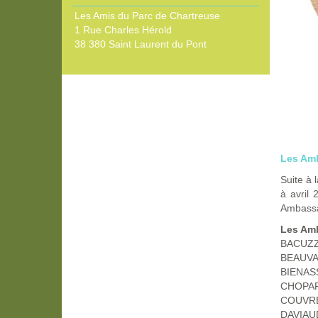
Les Amis du Parc de Chartreuse
1 Rue Charles Hérold
38 380 Saint Laurent du Pont
Les Amb
Suite à 
à avril 
Ambassa
Les Am
BACUZZI
BEAUVAI
BIENASSI
CHOPAR
COUVRE
DAVIAUD 