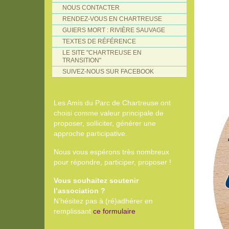
NOUS CONTACTER
RENDEZ-VOUS EN CHARTREUSE
GUIERS MORT : RIVIÈRE SAUVAGE
TEXTES DE RÉFÉRENCE
LE SITE "CHARTREUSE EN
TRANSITION"
SUIVEZ-NOUS SUR FACEBOOK
Les Amis du Parc de Chartreuse ont
choisi comme valeur principale de
proposer, solliciter, générer une
approche participative.
Nous vous espérons très nombreux
pour répondre, participer, proposer !
Vous souhaitez soutenir
l’association ?
N’hésitez pas à (ré)adhérer en
remplissant
ce formulaire