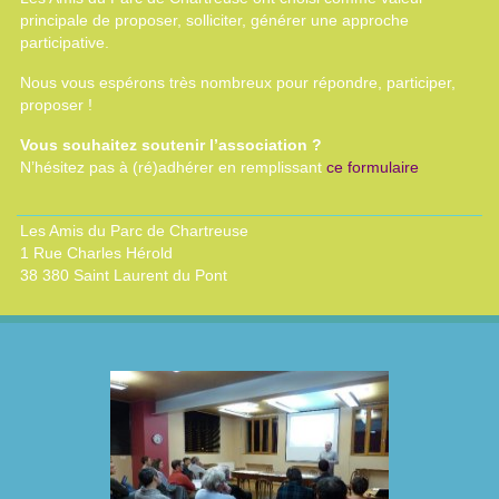
principale de proposer, solliciter, générer une approche
participative.
Nous vous espérons très nombreux pour répondre, participer,
proposer !
Vous souhaitez soutenir l’association ?
N’hésitez pas à (ré)adhérer en remplissant
ce formulaire
Les Amis du Parc de Chartreuse
1 Rue Charles Hérold
38 380 Saint Laurent du Pont