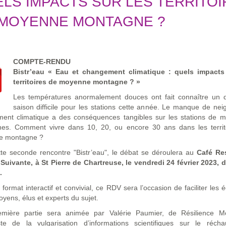
LS IMPACTS SUR LES TERRITOI
 MOYENNE MONTAGNE ?
COMPTE-RENDU
Bistr’eau « Eau et changement climatique : quels impacts
territoires de moyenne montagne ? »
Les températures anormalement douces ont fait connaître un 
saison difficile pour les stations cette année. Le manque de ne
ment climatique a des conséquences tangibles sur les stations de 
es. Comment vivre dans 10, 20, ou encore 30 ans dans les territ
e montagne ?
tte seconde rencontre "Bistr’eau", le débat se déroulera au
Café Re
 Suivante, à St Pierre de Chartreuse, le vendredi 24 février 2023, 
.
format interactif et convivial, ce RDV sera l’occasion de faciliter les
toyens, élus et experts du sujet.
mière partie sera animée par Valérie Paumier, de Résilience M
iste de la vulgarisation d’informations scientifiques sur le récha