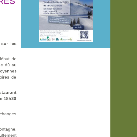
RES
 sur les
début de
ige dû au
moyennes
oires de
staurant
de 18h30
 échanges
ontagne,
uffement