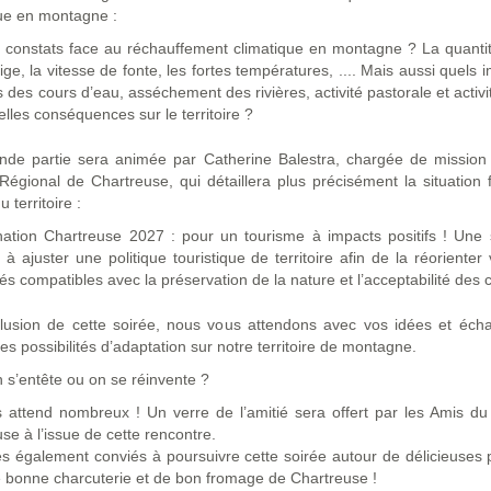
ue en montagne :
 constats face au réchauffement climatique en montagne ? La quantit
ige, la vitesse de fonte, les fortes températures, .... Mais aussi quels 
s des cours d’eau, asséchement des rivières, activité pastorale et activ
elles conséquences sur le territoire ?
nde partie sera animée par Catherine Balestra, chargée de mission
Régional de Chartreuse, qui détaillera plus précisément la situation
 territoire :
nation Chartreuse 2027 : pour un tourisme à impacts positifs ! Une 
t à ajuster une politique touristique de territoire afin de la réorienter
tés compatibles avec la préservation de la nature et l’acceptabilité des 
lusion de cette soirée, nous vous attendons avec vos idées et éch
es possibilités d’adaptation sur notre territoire de montagne.
n s’entête ou on se réinvente ?
 attend nombreux ! Un verre de l’amitié sera offert par les Amis du
se à l’issue de cette rencontre.
s également conviés à poursuivre cette soirée autour de délicieuses
e bonne charcuterie et de bon fromage de Chartreuse !