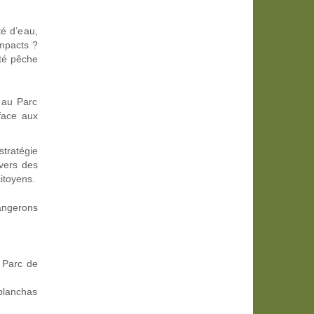
é d’eau,
impacts ?
ité pêche
 au Parc
 face aux
stratégie
 vers des
citoyens.
angerons
 Parc de
 planchas