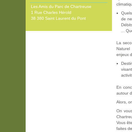
climatiq
Les Amis du Parc de Chartreuse
1 Rue Charles Hérold
Quels
38 380 Saint Laurent du Pont
de ne
Débit
... Qu
La seco
Naturel 
enjeux du
Desti
visan
activi
En conc
autour d
Alors, o
On vous
Chartreu
Vous ête
faites d