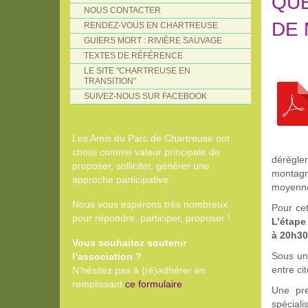
QUE
NOUS CONTACTER
DE
RENDEZ-VOUS EN CHARTREUSE
GUIERS MORT : RIVIÈRE SAUVAGE
TEXTES DE RÉFÉRENCE
LE SITE "CHARTREUSE EN
TRANSITION"
SUIVEZ-NOUS SUR FACEBOOK
Les Amis du Parc de Chartreuse ont
choisi comme valeur principale de
dérègle
proposer, solliciter, générer une
montagn
approche participative.
moyenn
Nous vous espérons très nombreux
Pour ce
pour répondre, participer, proposer !
L’étape
à 20h30
Vous souhaitez soutenir
Sous un 
l’association ?
entre ci
N’hésitez pas à (ré)adhérer en
remplissant
ce formulaire
Une pre
spécial