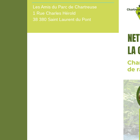
Les Amis du Parc de Chartreuse
1 Rue Charles Hérold
38 380 Saint Laurent du Pont