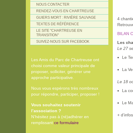
NOUS CONTACTER
RENDEZ-VOUS EN CHARTREUSE
GUIERS MORT : RIVIÈRE SAUVAGE
4 chant
TEXTES DE RÉFÉRENCE
Retrouve
LE SITE "CHARTREUSE EN
BILAN C
TRANSITION"
SUIVEZ-NOUS SUR FACEBOOK
Les cha
Le 27 s
Le Te
Les Amis du Parc de Chartreuse ont
choisi comme valeur principale de
La Ve
proposer, solliciter, générer une
approche participative.
Le 18 o
Nous vous espérons très nombreux
La co
pour répondre, participer, proposer !
Le Ma
Vous souhaitez soutenir
l’association ?
+ d’infos
N’hésitez pas à (ré)adhérer en
remplissant
ce formulaire