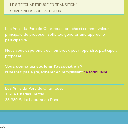
LE SITE "CHARTREUSE EN TRANSITION"
SUIVEZ-NOUS SUR FACEBOOK
Les Amis du Parc de Chartreuse ont choisi comme valeur
principale de proposer, solliciter, générer une approche
participative.
Nous vous espérons très nombreux pour répondre, participer,
proposer !
Vous souhaitez soutenir l’association ?
N’hésitez pas à (ré)adhérer en remplissant
ce formulaire
Les Amis du Parc de Chartreuse
1 Rue Charles Hérold
38 380 Saint Laurent du Pont
-->