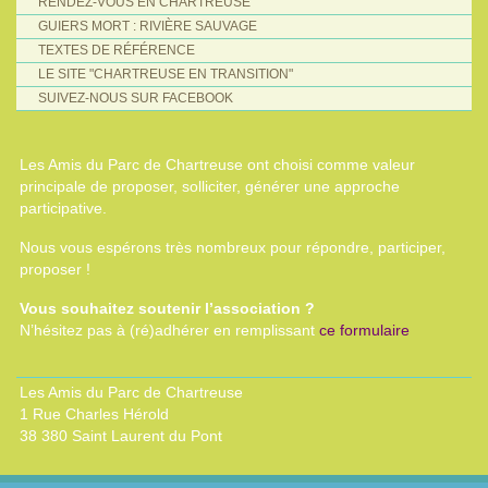
RENDEZ-VOUS EN CHARTREUSE
GUIERS MORT : RIVIÈRE SAUVAGE
TEXTES DE RÉFÉRENCE
LE SITE "CHARTREUSE EN TRANSITION"
SUIVEZ-NOUS SUR FACEBOOK
Les Amis du Parc de Chartreuse ont choisi comme valeur
principale de proposer, solliciter, générer une approche
participative.
Nous vous espérons très nombreux pour répondre, participer,
proposer !
Vous souhaitez soutenir l’association ?
N’hésitez pas à (ré)adhérer en remplissant
ce formulaire
Les Amis du Parc de Chartreuse
1 Rue Charles Hérold
38 380 Saint Laurent du Pont