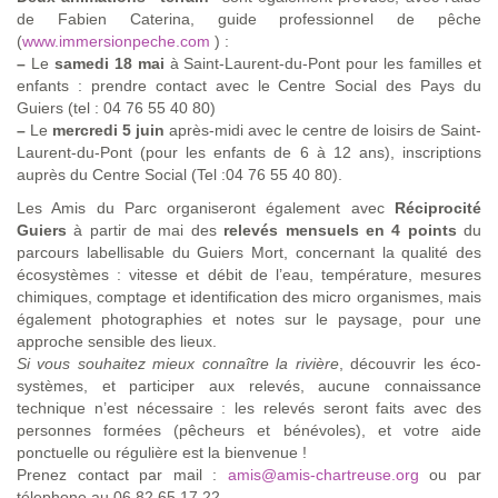
de Fabien Caterina, guide professionnel de pêche
(
www.immersionpeche.com
) :
–
Le
samedi 18 mai
à Saint-Laurent-du-Pont pour les familles et
enfants : prendre contact avec le Centre Social des Pays du
Guiers (tel : 04 76 55 40 80)
–
Le
mercredi 5 juin
après-midi avec le centre de loisirs de Saint-
Laurent-du-Pont (pour les enfants de 6 à 12 ans), inscriptions
auprès du Centre Social (Tel :04 76 55 40 80).
Les Amis du Parc organiseront également avec
Réciprocité
Guiers
à partir de mai des
relevés mensuels en 4 points
du
parcours labellisable du Guiers Mort, concernant la qualité des
écosystèmes : vitesse et débit de l’eau, température, mesures
chimiques, comptage et identification des micro organismes, mais
également photographies et notes sur le paysage, pour une
approche sensible des lieux.
Si vous souhaitez mieux connaître la rivière
, découvrir les éco-
systèmes, et participer aux relevés, aucune connaissance
technique n’est nécessaire : les relevés seront faits avec des
personnes formées (pêcheurs et bénévoles), et votre aide
ponctuelle ou régulière est la bienvenue !
Prenez contact par mail :
amis@amis-chartreuse.org
ou par
télephone au 06 82 65 17 22.