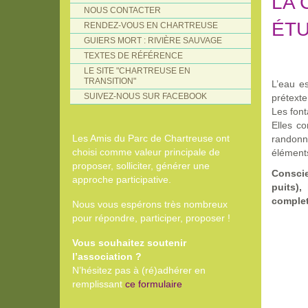
LA 
NOUS CONTACTER
ÉTU
RENDEZ-VOUS EN CHARTREUSE
GUIERS MORT : RIVIÈRE SAUVAGE
TEXTES DE RÉFÉRENCE
LE SITE "CHARTREUSE EN
TRANSITION"
L’eau es
SUIVEZ-NOUS SUR FACEBOOK
prétexte
Les font
Elles co
Les Amis du Parc de Chartreuse ont
randonn
choisi comme valeur principale de
éléments
proposer, solliciter, générer une
Conscie
approche participative.
puits),
complet
Nous vous espérons très nombreux
pour répondre, participer, proposer !
Vous souhaitez soutenir
l’association ?
N’hésitez pas à (ré)adhérer en
remplissant
ce formulaire