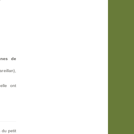
unes de
eillan),
elle ont
 du petit