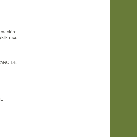
 manière
ablir une
 PARC DE
SE
:
: