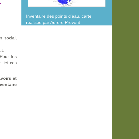
:
Inventaire des points d’eau, carte
réalisée par Aurore Provent
n social,
it.
 Pour les
 ici ces
voirs et
ventaire