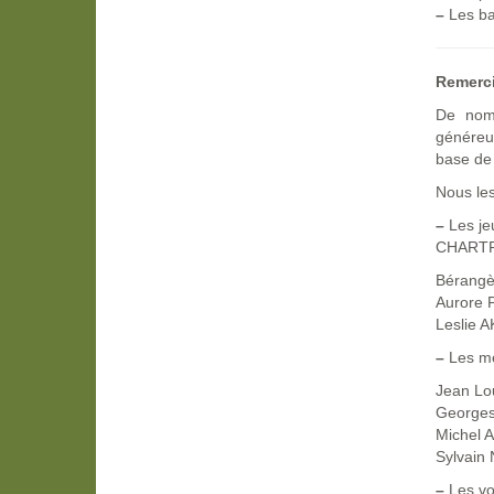
–
Les ba
Remerc
De nomb
généreus
base de 
Nous les
–
Les je
CHARTR
Bérang
Aurore
Leslie 
–
Les me
Jean L
George
Michel 
Sylvai
–
Les vol