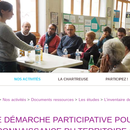
NOS ACTIVITÉS
LA CHARTREUSE
PARTICIPEZ !
>
Nos activités
>
Documents ressources
>
Les études
>
L’inventaire d
 DÉMARCHE PARTICIPATIVE PO