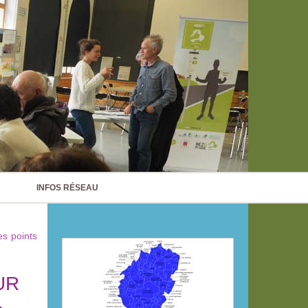
INFOS RÉSEAU
es points
UR