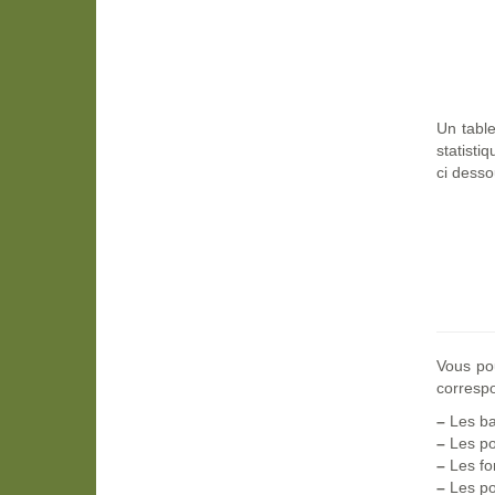
Un table
statisti
ci desso
Vous po
correspo
–
Les ba
–
Les po
–
Les fo
–
Les po