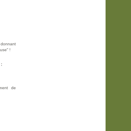
 donnant
use" !
 :
ément de