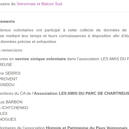
ssins du
Voironnais et Balcon Sud
iements
reux volontaires ont participé à cette collecte de données de
e mettant leur temps et leurs connaissances à disposition afin d’ét
données précise et exhaustive.
 remercions :
unes en
service civique volontaire
dans l’association LES AMIS DU
EUSE :
ère SERROI
 PROVENT
AKINDOU
mbres du CA de l’
Association LES AMIS DU PARC DE CHARTREU
ouis BARBON
s ICHTCHENKO
ALEX
n NOGUES
ontaires de l’association
Histoire et Patrimoine du Pays Voironnais