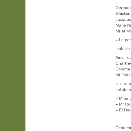
Germai
Ghisla
Jacque
Marie N
Mr et M
–
La per
Isabel
Ainsi 
Chartre
Comme :
Mr Jean
Un reme
collabor
–
Mme Ge
–
Mr Roge
–
Et l’é
Cette ét