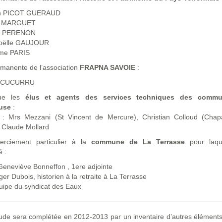
n PICOT GUERAUD
in MARGUET
s PERENON
oëlle GAUJOUR
me PARIS
manente de l’association
FRAPNA SAVOIE
:
le CUCURRU
que les
élus et agents des services techniques des comm
use
:
 Mrs Mezzani (St Vincent de Mercure), Christian Colloud (Chapar
 Claude Mollard
rciement particulier à la
commune de La Terrasse
pour laqu
é :
neviève Bonneffon , 1ere adjointe
r Dubois, historien à la retraite à La Terrasse
quipe du syndicat des Eaux
ude sera complétée en 2012-2013 par un inventaire d’autres éléments