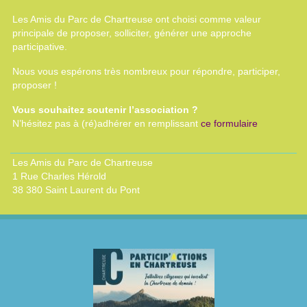
Les Amis du Parc de Chartreuse ont choisi comme valeur
principale de proposer, solliciter, générer une approche
participative.
Nous vous espérons très nombreux pour répondre, participer,
proposer !
Vous souhaitez soutenir l’association ?
N’hésitez pas à (ré)adhérer en remplissant
ce formulaire
Les Amis du Parc de Chartreuse
1 Rue Charles Hérold
38 380 Saint Laurent du Pont