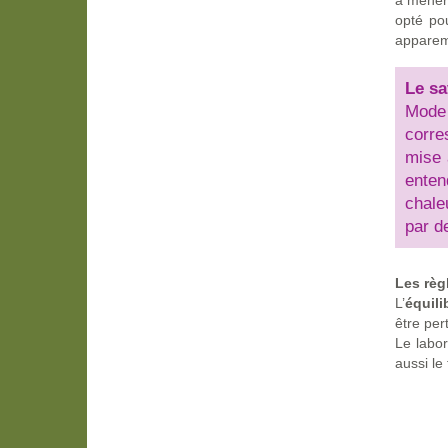
à mener 
opté po
apparem
Le sa
Mode
corre
mise 
enten
chale
par d
Les règ
L’
équili
être per
Le labor
aussi le