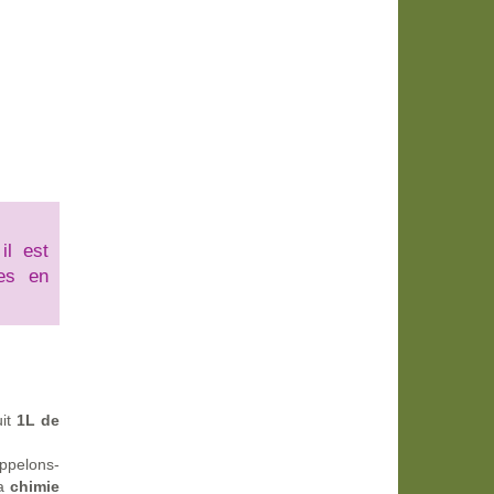
il est
es en
uit
1L de
appelons-
la
chimie