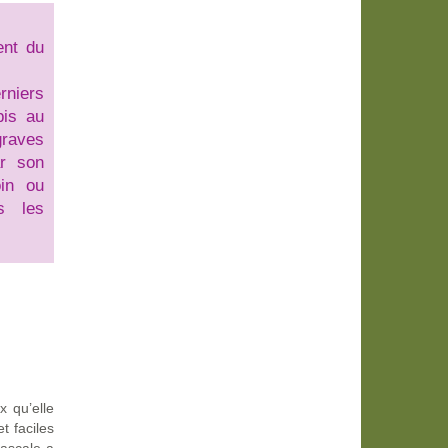
ent du
rniers
bis au
raves
ar son
oin ou
ns les
x qu’elle
t faciles