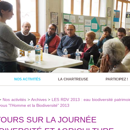
NOS ACTIVITÉS
LA CHARTREUSE
PARTICIPEZ !
>
Nos activités
>
Archives
>
LES RDV 2013 : eau biodiversité patrimoi
ous "l’Homme et la Biodiversité" 2013
OURS SUR LA JOURNÉE