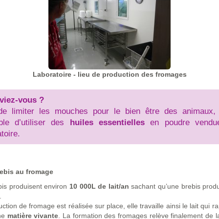
Laboratoire - lieu de production des fromages
viez-vous ?
de limiter les mouches pour le bien être des animaux, 
ble d’utiliser des
huiles essentielles
en poudre vendu
toire.
rebis au fromage
bis produisent environ
10 000L de lait/an
sachant qu’une brebis prod
.
ction de fromage est réalisée sur place, elle travaille ainsi le lait qui r
une
matière vivante
. La formation des fromages relève finalement de 