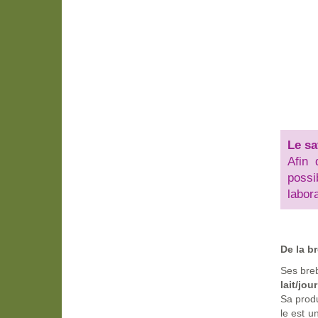
Le sa
Afin 
possi
labora
De la b
Ses bre
lait/jour
Sa produ
le est 