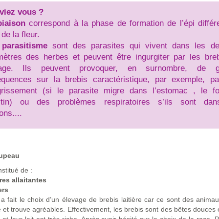
viez vous ?
piaison
correspond à la phase de formation de l’épi différ
de la fleur.
e
parasitisme
sont des parasites qui vivent dans les de
mètres des herbes et peuvent être ingurgiter par les bre
rage. Ils peuvent provoquer, en surnombre, de g
quences sur la brebis caractéristique, par exemple, p
rissement (si le parasite migre dans l’estomac , le f
estin) ou des problèmes respiratoires s’ils sont da
ns....
oupeau
nstitué de :
es allaitantes
ers
a fait le choix d’un élevage de brebis laitière car ce sont des animau
 et trouve agréables. Effectivement, les brebis sont des bêtes douces e