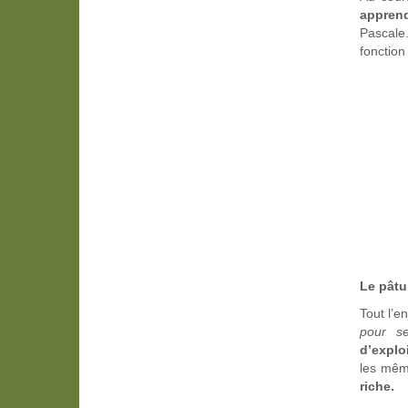
appren
Pascale
fonction
Le pâtu
Tout l’e
pour se
d’explo
les mêm
riche.