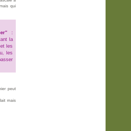
Pascale a
 mais qui
er"
:
ant la
et les
u, les
passer
nier peut
lait mais