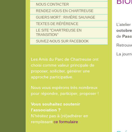
BIO
NOUS CONTACTER
RENDEZ-VOUS EN CHARTREUSE
GUIERS MORT : RIVIÈRE SAUVAGE
TEXTES DE RÉFÉRENCE
L’atelie
octobre
LE SITE "CHARTREUSE EN
TRANSITION"
de
Pasc
SUIVEZ-NOUS SUR FACEBOOK
Retrouve
La journ
Les Amis du Parc de Chartreuse ont
choisi comme valeur principale de
proposer, solliciter, générer une
approche participative.
Nous vous espérons très nombreux
pour répondre, participer, proposer !
Vous souhaitez soutenir
l’association ?
N’hésitez pas à (ré)adhérer en
remplissant
ce formulaire