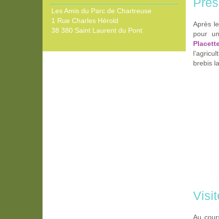
Prés
Les Amis du Parc de Chartreuse
1 Rue Charles Hérold
Après le
38 380 Saint Laurent du Pont
pour un
Placett
l’agricu
brebis l
Visit
Au cour