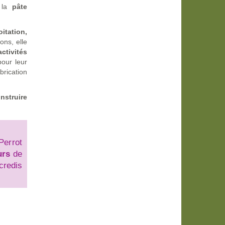
e la
pâte
itation,
ons, elle
activités
pour leur
brication
onstruire
Perrot
urs
de
credis