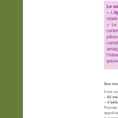
Le sa
–
L’
é
stade 
–
L
centi
pâtu
consé
amaig
l’int
poumo
Son tr
Il est co
–
62 mèr
–
3 béli
Pascale 
apprécie