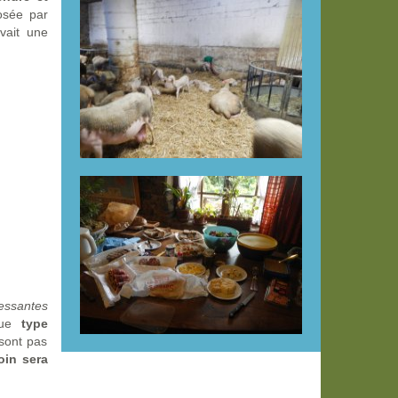
osée par
vait une
ressantes
ue
type
sont pas
oin sera