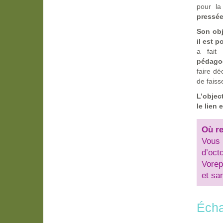
pour la
pressé
Son obj
il est p
a fait
pédago
faire dé
de faisse
L’object
le lien 
Où re
Vous 
d’octo
Vorep
et sa
Écha