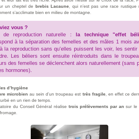
et leur lait est très riche. Après avoir hésité sur le choix de la race, 
ur un cheptel de
brebis Lacaune
, qui n’est pas une race rustique
ment s’acclimate bien en milieu de montagne.
viez vous ?
 de reproduction naturelle :
la technique "effet béli
spond à la séparation des femelles et des mâles 1 mois av
à la reproduction sans qu’elles puissent les voir, les sentir 
dre. Les béliers sont ensuite réintroduits dans le troupea
urs des femelles se déclenchent alors naturellement (sans 
es hormones).
les d’hygiène
bre microbien
au sein d’un troupeau est
très fragile
, en effet ce der
turbé en un rien de temps.
atoire du Conseil Général réalise
trois prélèvements par an
sur le 
 fromage.