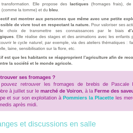
 transformation. Elle propose des
lactiques
(fromages frais), d
e
(comme la tomme) et du
bleu
.
ectif est montrer aux personnes que même avec une petite explo
ossible de vivre tout en respectant la nature.
Pour valoriser ses acti
 le choix de transmettre ses connaissances par le biais
d’
giques
. Elle réalise des stages et des animations avec les enfants 
couvrir le cycle naturel, par exemple, via des ateliers thématiques : fa
lle, laine, sensibilisation sur la flore, etc.
if est que les habitants se réapproprient l’agriculture afin de rec
entre la société et le monde agricole.
trouver ses fromages ?
pouvez retrouver les fromages de brebis de Pascale 
bre à juillet sur le
marché de Voiron
, à la
Ferme des save
pe et sur son exploitation à
Pommiers la Placette
les mer
medis après midi.
nges et discussions en salle