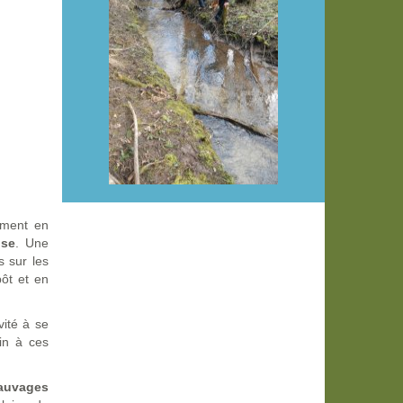
ement en
use
. Une
s sur les
ôt et en
vité à se
in à ces
sauvages