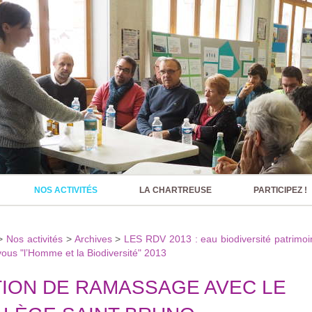
NOS ACTIVITÉS
LA CHARTREUSE
PARTICIPEZ !
>
Nos activités
>
Archives
>
LES RDV 2013 : eau biodiversité patrimoi
ous "l’Homme et la Biodiversité" 2013
ION DE RAMASSAGE AVEC LE