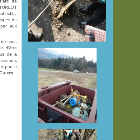
Parc de
u TURLOT
llectifs.
 types de
iper aux
 de sacs
in d’être
s, de la
s déchets
on par le
Guiers
.