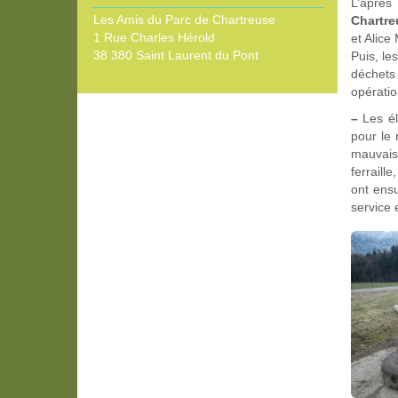
L’après
Les Amis du Parc de Chartreuse
Chartr
1 Rue Charles Hérold
et Alice
38 380 Saint Laurent du Pont
Puis, le
déchets
opérati
–
Les él
pour le 
mauvais
ferraill
ont ensu
service 