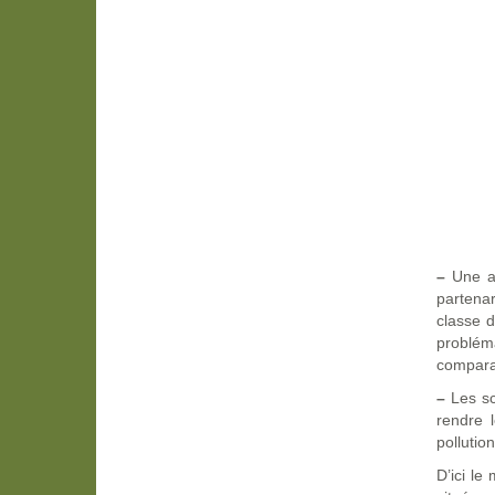
–
Une au
partena
classe d
problém
comparan
–
Les sc
rendre 
pollutio
D’ici le