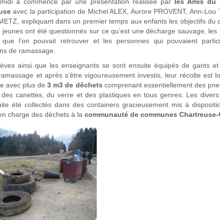
 midi a commencé par une présentation réalisée par
les Amis du 
euse
avec la participation de Michel ALEX, Aurore PROVENT, Ann-Lo
 METZ, expliquant dans un premier temps aux enfants les objectifs du co
s jeunes ont été questionnés sur ce qu’est une décharge sauvage, les
 que l’on pouvait retrouver et les personnes qui pouvaient partic
ons de ramassage.
èves ainsi que les enseignants se sont ensuite équipés de gants et
ramassage et après s’être vigoureusement investis, leur récolte est lo
e avec plus de
3 m3 de déchets
comprenant essentiellement des pneu
e, des canettes, du verre et des plastiques en tous genres. Les diver
ite été collectés dans des containers gracieusement mis à dispositi
en charge des déchets à la
communauté de communes Chartreuse-