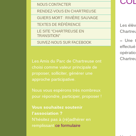
COL
NOUS CONTACTER
RENDEZ-VOUS EN CHARTREUSE
GUIERS MORT : RIVIÈRE SAUVAGE
TEXTES DE RÉFÉRENCE
Les élè
Chartre
LE SITE "CHARTREUSE EN
TRANSITION"
–
Une to
SUIVEZ-NOUS SUR FACEBOOK
effectu
opératio
Chartreu
Les Amis du Parc de Chartreuse ont
choisi comme valeur principale de
proposer, solliciter, générer une
approche participative.
Nous vous espérons très nombreux
pour répondre, participer, proposer !
Vous souhaitez soutenir
l’association ?
N’hésitez pas à (ré)adhérer en
remplissant
ce formulaire