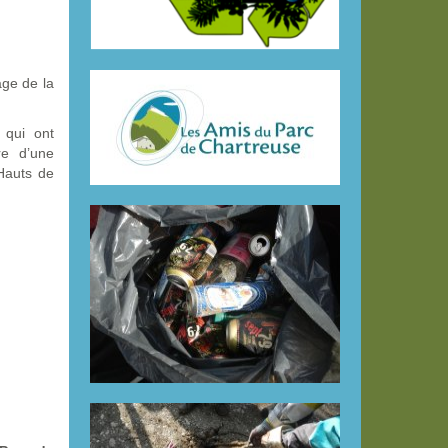
age de la
 qui ont
re d’une
 Hauts de