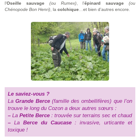
l’
Oseille sauvage
(ou Rumex)
, l’
épinard sauvage
(ou
Chénopode Bon Henri)
, la
colchique
…et bien d’autres encore.
Le saviez-vous ?
La
Grande Berce
(famille des ombellifères) que l’on
trouve le long du Cozon a deux autres sœurs :
–
La
Petite Berce
: trouvée sur terrains sec et chaud
–
La
Berce du Caucase
: invasive, urticante et
toxique !