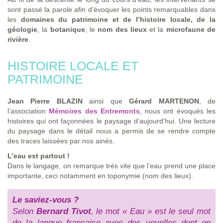
sont passé la parole afin d’évoquer les points remarquables dans
les
domaines du
patrimoine
et de l’
histoire locale
, de la
géologie
, la
botanique
, le
nom des lieux
et la
microfaune de
rivière
.
HISTOIRE LOCALE ET
PATRIMOINE
Jean Pierre BLAZIN
ainsi que
Gérard MARTENON
, de
l’association
Mémoires des Entremonts
, nous ont évoqués les
histoires qui ont façonnées le paysage d’aujourd’hui. Une lecture
du paysage dans le détail nous a permis de se rendre compte
des traces laissées par nos ainés.
L’eau est partout !
Dans le langage, on remarque très vite que l’eau prend une place
importante, ceci notamment en toponymie (nom des lieux).
Le saviez-vous ?
Selon
Bernard Tivot
, le mot « Eau » est le seul mot
de la langue française avec des voyelles dont on