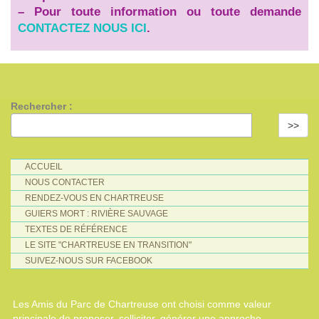
–
Pour toute information ou toute demande
CONTACTEZ NOUS ICI
.
Rechercher :
>>
ACCUEIL
NOUS CONTACTER
RENDEZ-VOUS EN CHARTREUSE
GUIERS MORT : RIVIÈRE SAUVAGE
TEXTES DE RÉFÉRENCE
LE SITE "CHARTREUSE EN TRANSITION"
SUIVEZ-NOUS SUR FACEBOOK
Les Amis du Parc de Chartreuse ont choisi comme valeur
principale de proposer, solliciter, générer une approche