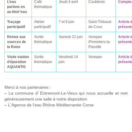
L’eau
Café
Jeudi 4 avril
Coublevie
Compte
parlons en
thématique
au bistr’eau
Traçage
Atelier
7 et 9 juin
Saint-Thibaud-
Article 
participatif
participatif
de-Couz
présenta
Retour aux
Sortie
Samedi 22 juin
Voreppe
Article 
sources de
thématique
/Pommiers-la-
présenta
la Roize
Placette
Visite station
Sortie
Vendredi 14
Voreppe
Article 
d’épuration
thématique
juin
présenta
AQUANTIS
Merci à nos partenaires :
–
La commune d’ Entremont-Le-Vieux qui nous accueille et met
généreusement une salle à notre disposition
–
L’ Agence de l’eau Rhône Méditerranée Corse