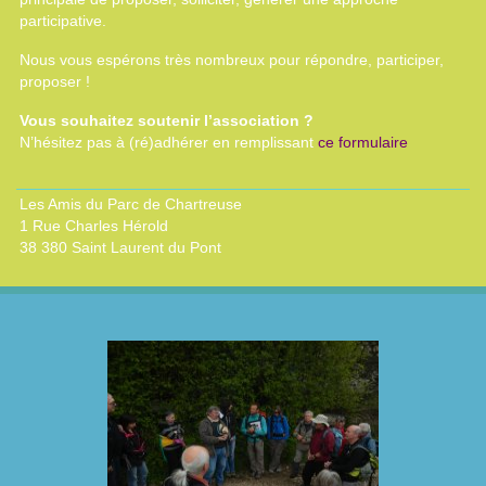
participative.
Nous vous espérons très nombreux pour répondre, participer,
proposer !
Vous souhaitez soutenir l’association ?
N’hésitez pas à (ré)adhérer en remplissant
ce formulaire
Les Amis du Parc de Chartreuse
1 Rue Charles Hérold
38 380 Saint Laurent du Pont