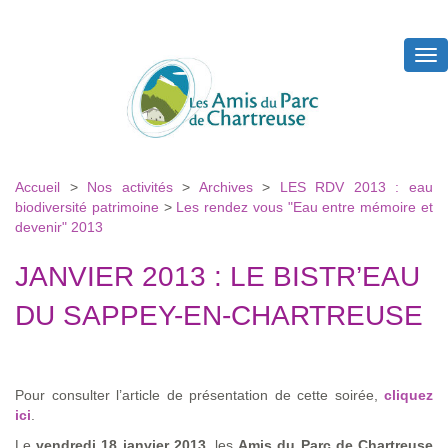
Tog
nav
Accueil
>
Nos activités
>
Archives
>
LES RDV 2013 : eau
biodiversité patrimoine
>
Les rendez vous "Eau entre mémoire et
devenir" 2013
JANVIER 2013 : LE BISTR’EAU
DU SAPPEY-EN-CHARTREUSE
Pour consulter l’article de présentation de cette soirée,
cliquez
ici
.
Le
vendredi 18 janvier 2013
, les
Amis du Parc de Chartreuse