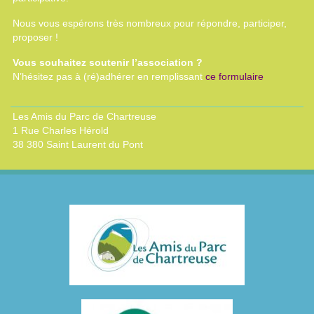
Nous vous espérons très nombreux pour répondre, participer,
proposer !
Vous souhaitez soutenir l’association ?
N’hésitez pas à (ré)adhérer en remplissant
ce formulaire
Les Amis du Parc de Chartreuse
1 Rue Charles Hérold
38 380 Saint Laurent du Pont