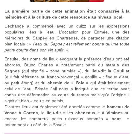
La première partie de cette animation était consacrée à la
mémoire et à la culture de cette ressource au niveau local.
L’échange a commencé avec un quizz sur les expressions
populaires liées à l’eau. L’occasion pour Edmée, une des
mémoires du Sappey en Chartreuse, de partager une citation
bien locale : «
l’eau du Sappey est tellement bonne qu’une toute
petite goutte dans son vin suffit
».
Ensuite, des noms de lieux évoquant la présence d’eau ont été
abordés. Bruno Charles a notamment parlé du
marais des
Sagnes
(qui signifie « zone humide »), du
lieu-dit la Gouillat
(qui fait référence au franco-provençal « gouille » : flaque d’eau
ou petit étang) et du
chemin de « l’oie »
qui était initialement
celui de l’eau. Edmée Jail nous a indiqué que ce terme avait
connu une déformation au cours du temps mais qu’à l’origine il
signifiait bien « eau » en patois.
D’autres lieux ont également été abordés comme le
hameau de
Vence à Corenc
, le
lieu-dit « les cheneaux » à Vimines
ou
encore les nombreux petits ruisseaux nommés «
nant
»
notamment du côté de la Savoie.