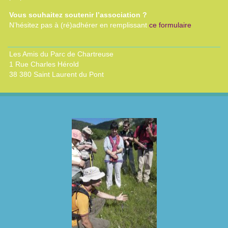
Vous souhaitez soutenir l’association ?
N’hésitez pas à (ré)adhérer en remplissant
ce formulaire
Les Amis du Parc de Chartreuse
1 Rue Charles Hérold
38 380 Saint Laurent du Pont