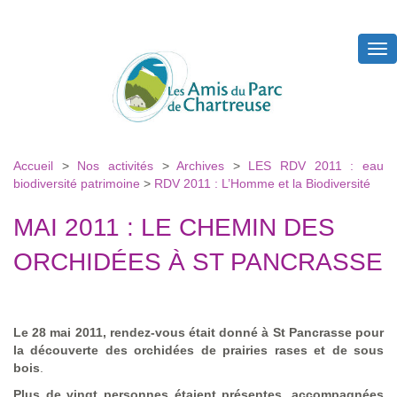
Tog
nav
Accueil
>
Nos activités
>
Archives
>
LES RDV 2011 : eau
biodiversité patrimoine
>
RDV 2011 : L’Homme et la Biodiversité
MAI 2011 : LE CHEMIN DES
ORCHIDÉES À ST PANCRASSE
Le 28 mai 2011, rendez-vous était donné à St Pancrasse pour
la découverte des orchidées de prairies rases et de sous
bois
.
Plus de vingt personnes étaient présentes, accompagnées