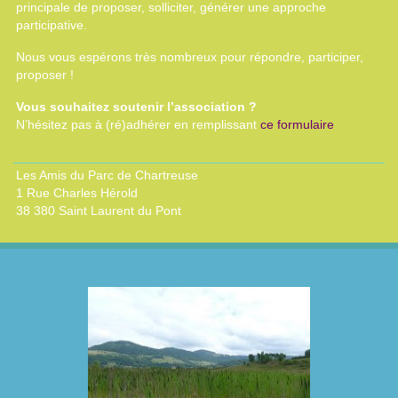
principale de proposer, solliciter, générer une approche
participative.
Nous vous espérons très nombreux pour répondre, participer,
proposer !
Vous souhaitez soutenir l’association ?
N’hésitez pas à (ré)adhérer en remplissant
ce formulaire
Les Amis du Parc de Chartreuse
1 Rue Charles Hérold
38 380 Saint Laurent du Pont