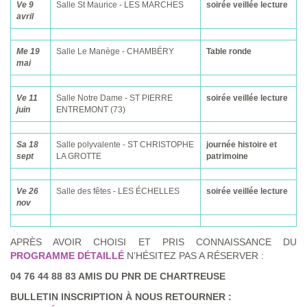
Ve 9
Salle St Maurice - LES MARCHES
soirée veillée lecture
avril
Me 19
Salle Le Manège - CHAMBÉRY
Table ronde
mai
Ve 11
Salle Notre Dame - ST PIERRE
soirée veillée lecture
juin
ENTREMONT (73)
Sa 18
Salle polyvalente - ST CHRISTOPHE
journée histoire et
sept
LA GROTTE
patrimoine
Ve 26
Salle des fêtes - LES ÉCHELLES
soirée veillée lecture
nov
APRÈS AVOIR CHOISI ET PRIS CONNAISSANCE DU
PROGRAMME DÉTAILLÉ
N’HÉSITEZ PAS A RÉSERVER :
04 76 44 88 83 AMIS DU PNR DE CHARTREUSE
BULLETIN INSCRIPTION À NOUS RETOURNER :