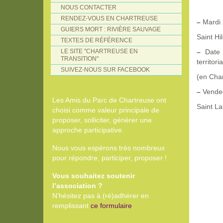
NOUS CONTACTER
RENDEZ-VOUS EN CHARTREUSE
–
Mardi 
GUIERS MORT : RIVIÈRE SAUVAGE
Saint Hi
TEXTES DE RÉFÉRENCE
LE SITE "CHARTREUSE EN
–
Date 
TRANSITION"
territor
SUIVEZ-NOUS SUR FACEBOOK
(en Char
–
Vendedi
Les Amis du Parc de Chartreuse ont
Saint L
choisi comme valeur principale de
proposer, solliciter, générer une
approche participative.
Nous vous espérons très nombreux
pour répondre, participer, proposer !
Vous souhaitez soutenir
l’association ?
N’hésitez pas à (ré)adhérer en
remplissant
ce formulaire