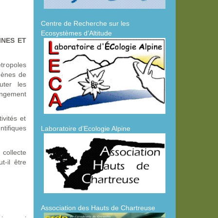
Centre de Recherche sur les
Ecosystèmes d’Altitude
INES ET
tropoles
omènes de
uter les
hangement
ivités et
ntifiques
Laboratoire d’Ecologie Alpine
 collecte
-il être
Association des Hauts de Chartreuse