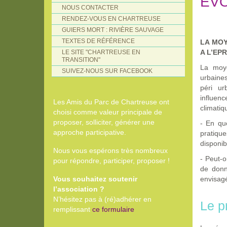
ÉV
NOUS CONTACTER
RENDEZ-VOUS EN CHARTREUSE
GUIERS MORT : RIVIÈRE SAUVAGE
TEXTES DE RÉFÉRENCE
LA MOY
A L’EP
LE SITE "CHARTREUSE EN
TRANSITION"
La moye
SUIVEZ-NOUS SUR FACEBOOK
urbaines
péri ur
influenc
Les Amis du Parc de Chartreuse ont
climatiq
choisi comme valeur principale de
proposer, solliciter, générer une
- En quo
approche participative.
pratique
disponib
Nous vous espérons très nombreux
- Peut-o
pour répondre, participer, proposer !
de donn
Vous souhaitez soutenir
envisag
l’association ?
N’hésitez pas à (ré)adhérer en
Le p
remplissant
ce formulaire