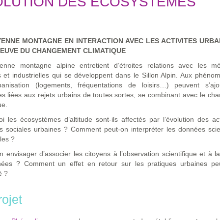
OLUTION DES ÉCOSYSTÈMES
ENNE MONTAGNE EN INTERACTION AVEC LES ACTIVITES URBA
REUVE DU CHANGEMENT CLIMATIQUE
nne montagne alpine entretient d’étroites relations avec les mé
 et industrielles qui se développent dans le Sillon Alpin. Aux phén
banisation (logements, fréquentations de loisirs…) peuvent s’ajo
es liées aux rejets urbains de toutes sortes, se combinant avec le c
ue.
i les écosystèmes d’altitude sont-ils affectés par l’évolution des act
s sociales urbaines ? Comment peut-on interpréter les données scie
les ?
n envisager d’associer les citoyens à l’observation scientifique et à la
ées ? Comment un effet en retour sur les pratiques urbaines peut
é ?
rojet