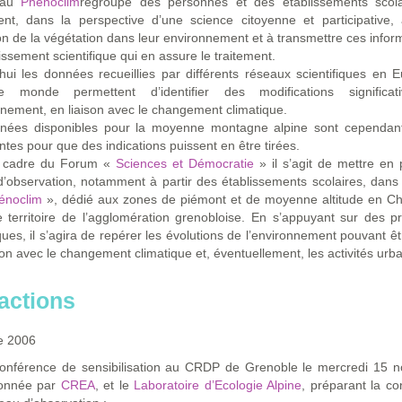
eau
Phénoclim
regroupe des personnes et des établissements scola
ent, dans la perspective d’une science citoyenne et participative, 
ion de la végétation dans leur environnement et à transmettre ces infor
issement scientifique qui en assure le traitement.
hui les données recueillies par différents réseaux scientifiques en 
 monde permettent d’identifier des modifications significa
nnement, en liaison avec le changement climatique.
nées disponibles pour la moyenne montagne alpine sont cependan
antes pour que des indications puissent en être tirées.
 cadre du Forum «
Sciences et Démocratie
» il s’agit de mettre en
’observation, notamment à partir des établissements scolaires, dans
énoclim
», dédié aux zones de piémont et de moyenne altitude en Ch
e territoire de l’agglomération grenobloise. En s’appuyant sur des p
iques, il s’agira de repérer les évolutions de l’environnement pouvant ê
ion avec le changement climatique et, éventuellement, les activités urba
actions
e 2006
nférence de sensibilisation au CRDP de Grenoble le mercredi 15 
onnée par
CREA
, et le
Laboratoire d’Ecologie Alpine
, préparant la con