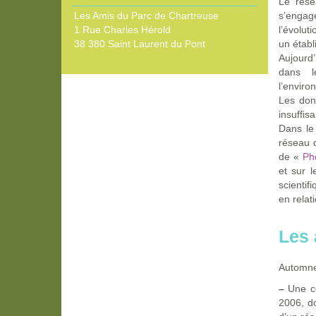
Le rés
Les Amis du Parc de Chartreuse
s’engag
1 Rue Charles Hérold
l’évolut
38 380 Saint Laurent du Pont
un établ
Aujourd’
dans le
l’enviro
Les don
insuffis
Dans le
réseau d
de «
Ph
et sur l
scientif
en relat
Les 
Automn
–
Une co
2006, d