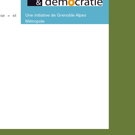
Une initiative de Grenoble Alpes
use » et
Métropole