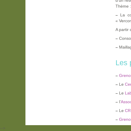
d’un rés
Thème : 
–
La con
« Vercor
A partir
–
Consol
–
Mailla
Les 
–
Grenob
–
Le
Cen
–
Le
Lab
–
l’
Assoc
–
Le
CR
–
Grenob
-->