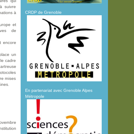
ires qui
à suivre
CRDP de Grenoble
mations à
Europe et
tives de
t encore
 place un
 le cadre
artreuse
rotocoles
tre mises
ines.
En partenariat avec Grenoble Alpes
Métropole
novembre
stitution