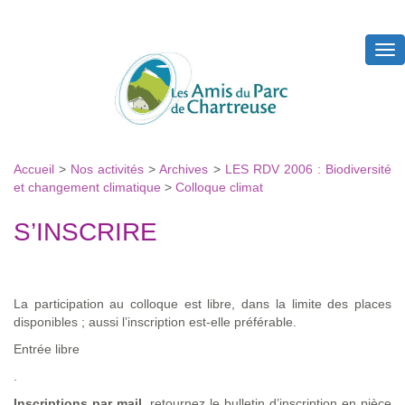
Tog
nav
Accueil
>
Nos activités
>
Archives
>
LES RDV 2006 : Biodiversité
et changement climatique
>
Colloque climat
S’INSCRIRE
La participation au colloque est libre, dans la limite des places
disponibles ; aussi l’inscription est-elle préférable.
Entrée libre
.
Inscriptions par mail
, retournez le bulletin d’inscription en pièce