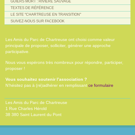
GUIERS MORT : RIVIÈRE SAUVAGE
TEXTES DE RÉFÉRENCE
LE SITE "CHARTREUSE EN TRANSITION"
SUIVEZ-NOUS SUR FACEBOOK
Les Amis du Parc de Chartreuse ont choisi comme valeur
principale de proposer, solliciter, générer une approche
participative.
Nous vous espérons très nombreux pour répondre, participer,
proposer !
Vous souhaitez soutenir l’association ?
N’hésitez pas à (ré)adhérer en remplissant
ce formulaire
Les Amis du Parc de Chartreuse
1 Rue Charles Hérold
38 380 Saint Laurent du Pont