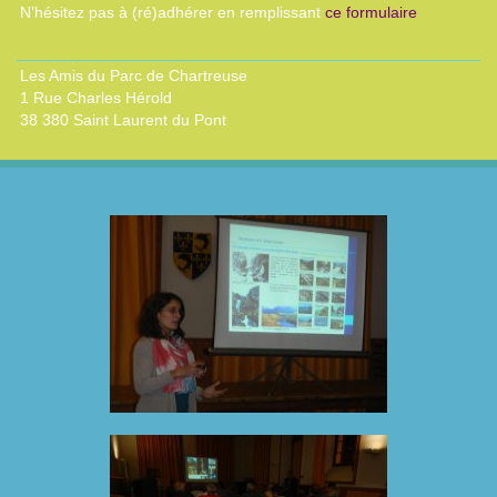
N’hésitez pas à (ré)adhérer en remplissant
ce formulaire
Les Amis du Parc de Chartreuse
1 Rue Charles Hérold
38 380 Saint Laurent du Pont