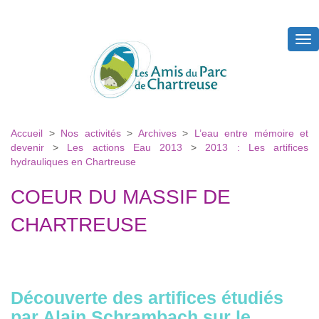
Tog
nav
Accueil
>
Nos activités
>
Archives
>
L’eau entre mémoire et
devenir
>
Les actions Eau 2013
>
2013 : Les artifices
hydrauliques en Chartreuse
COEUR DU MASSIF DE
CHARTREUSE
Découverte des artifices étudiés
par Alain Schrambach sur le