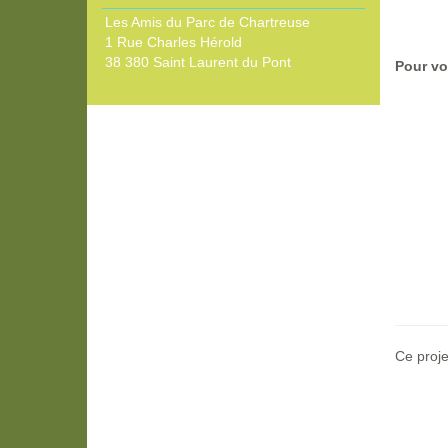
Les Amis du Parc de Chartreuse
1 Rue Charles Hérold
38 380 Saint Laurent du Pont
Pour vo
Ce proje