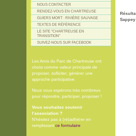
NOUS CONTACTER
RENDEZ-VOUS EN CHARTREUSE
Résulta
GUIERS MORT : RIVIÈRE SAUVAGE
Sappey 
TEXTES DE RÉFÉRENCE
LE SITE "CHARTREUSE EN
TRANSITION"
SUIVEZ-NOUS SUR FACEBOOK
Les Amis du Parc de Chartreuse ont
choisi comme valeur principale de
proposer, solliciter, générer une
approche participative.
Nous vous espérons très nombreux
pour répondre, participer, proposer !
Vous souhaitez soutenir
l’association ?
N’hésitez pas à (ré)adhérer en
remplissant
ce formulaire