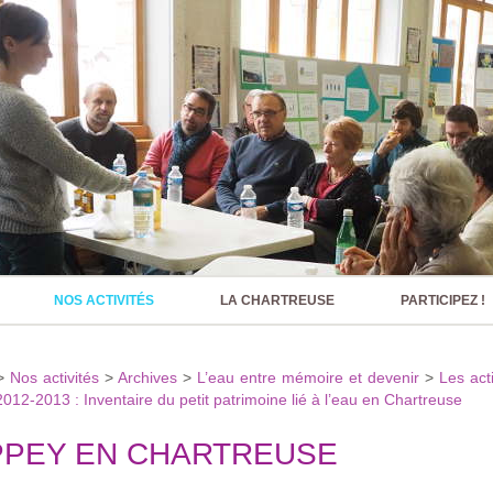
NOS ACTIVITÉS
LA CHARTREUSE
PARTICIPEZ !
>
Nos activités
>
Archives
>
L’eau entre mémoire et devenir
>
Les act
2012-2013 : Inventaire du petit patrimoine lié à l’eau en Chartreuse
PPEY EN CHARTREUSE