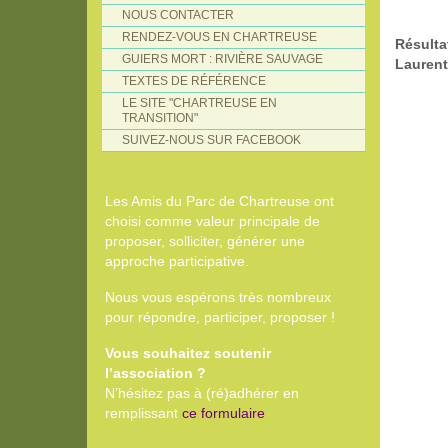
NOUS CONTACTER
RENDEZ-VOUS EN CHARTREUSE
Résulta
GUIERS MORT : RIVIÈRE SAUVAGE
Laurent
TEXTES DE RÉFÉRENCE
LE SITE "CHARTREUSE EN
TRANSITION"
SUIVEZ-NOUS SUR FACEBOOK
Les Amis du Parc de Chartreuse ont
choisi comme valeur principale de
proposer, solliciter, générer une
approche participative.
Nous vous espérons très nombreux
pour répondre, participer, proposer !
Vous souhaitez soutenir
l’association ?
N’hésitez pas à (ré)adhérer en
remplissant
ce formulaire