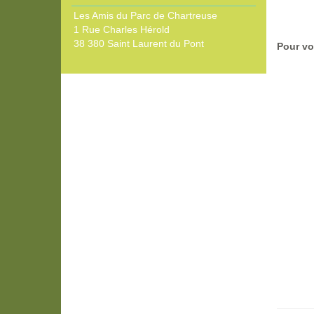
Les Amis du Parc de Chartreuse
1 Rue Charles Hérold
38 380 Saint Laurent du Pont
Pour vo