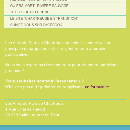
GUIERS MORT : RIVIÈRE SAUVAGE
TEXTES DE RÉFÉRENCE
LE SITE "CHARTREUSE EN TRANSITION"
SUIVEZ-NOUS SUR FACEBOOK
Les Amis du Parc de Chartreuse ont choisi comme valeur
principale de proposer, solliciter, générer une approche
participative.
Nous vous espérons très nombreux pour répondre, participer,
proposer !
Vous souhaitez soutenir l’association ?
N’hésitez pas à (ré)adhérer en remplissant
ce formulaire
Les Amis du Parc de Chartreuse
1 Rue Charles Hérold
38 380 Saint Laurent du Pont