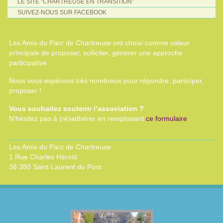
LE SITE "CHARTREUSE EN TRANSITION"
SUIVEZ-NOUS SUR FACEBOOK
Les Amis du Parc de Chartreuse ont choisi comme valeur
principale de proposer, solliciter, générer une approche
participative.
Nous vous espérons très nombreux pour répondre, participer,
proposer !
Vous souhaitez soutenir l’association ?
N’hésitez pas à (ré)adhérer en remplissant
ce formulaire
Les Amis du Parc de Chartreuse
1 Rue Charles Hérold
38 380 Saint Laurent du Pont