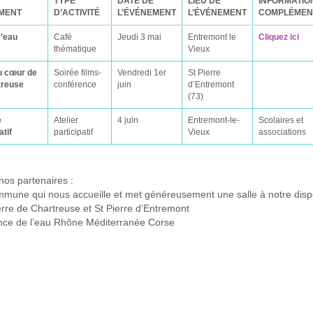
TYPE
DATE DE
LIEU DE
INFORMATIO
MENT
D’ACTIVITÉ
L’ÉVÉNEMENT
L’ÉVÉNEMENT
COMPLÉMEN
r’eau
Café
Jeudi 3 mai
Entremont le
Cliquez ici
thématique
Vieux
u cœur de
Soirée films-
Vendredi 1er
St Pierre
treuse
conférence
juin
d’Entremont
(73)
e
Atelier
4 juin
Entremont-le-
Scolaires et
atif
participatif
Vieux
associations
nos partenaires :
mune qui nous accueille et met généreusement une salle à notre dispo
ierre de Chartreuse et St Pierre d’Entremont
nce de l’eau Rhône Méditerranée Corse