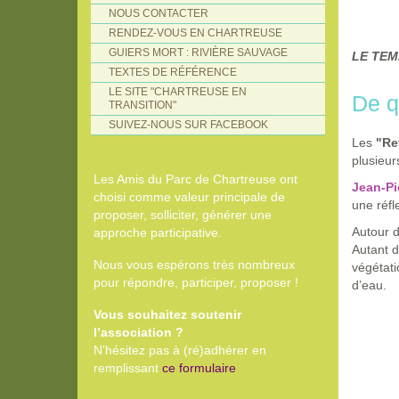
NOUS CONTACTER
RENDEZ-VOUS EN CHARTREUSE
GUIERS MORT : RIVIÈRE SAUVAGE
LE TEM
TEXTES DE RÉFÉRENCE
LE SITE "CHARTREUSE EN
De qu
TRANSITION"
SUIVEZ-NOUS SUR FACEBOOK
Les
"Re
plusieur
Les Amis du Parc de Chartreuse ont
Jean-Pi
choisi comme valeur principale de
une réfl
proposer, solliciter, générer une
Autour d
approche participative.
Autant d
Nous vous espérons très nombreux
végétati
pour répondre, participer, proposer !
d’eau.
Vous souhaitez soutenir
l’association ?
N’hésitez pas à (ré)adhérer en
remplissant
ce formulaire