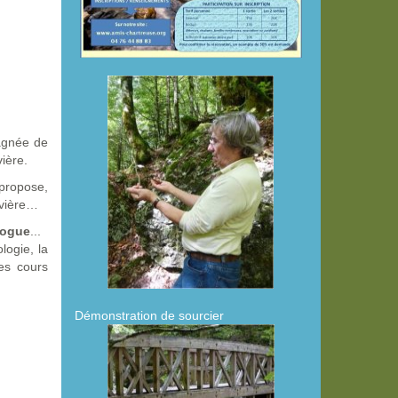
agnée de
vière.
propose,
ivière…
logue
...
logie, la
ces cours
Démonstration de sourcier