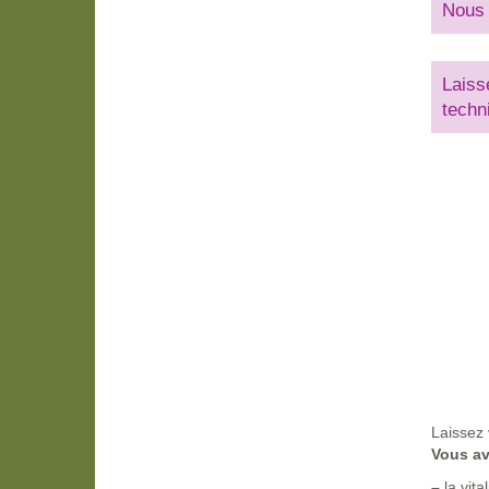
Nous 
Laiss
techn
Laissez 
Vous a
–
la vita