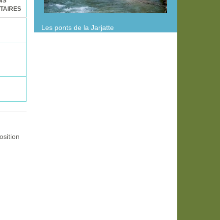
NS
TAIRES
Les ponts de la Jarjatte
sition