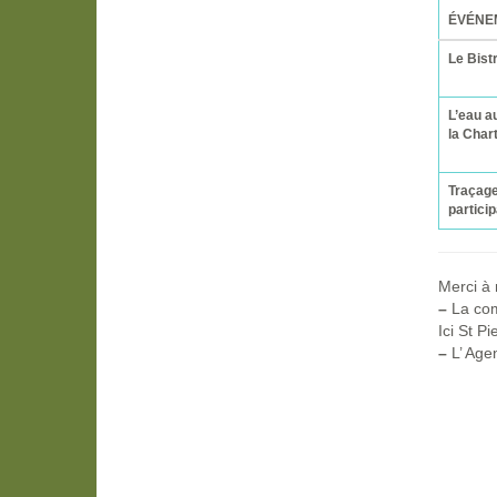
ÉVÉNE
Le Bist
L’eau a
la Char
Traçag
particip
Merci à 
–
La com
Ici St P
–
L’ Age