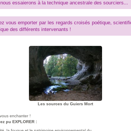
nous essaierons à la technique ancestrale des sourciers...
ez vous emporter par les regards croisés poétique, scientifi
ique des différents intervenants !
Les sources du Guiers Mort
vous enchanter !
vez pu EXPLORER :
lité, la fougue et le patrimoine environnemental du