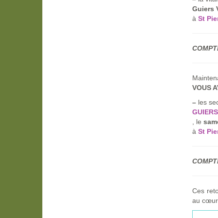
Guiers 
à
St Pie
COMPTE
Mainten
VOUS A
–
les sec
GUIER
, le
same
à
St Pie
COMPTE
Ces reto
au cœur 