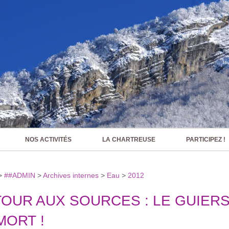
NOS ACTIVITÉS
LA CHARTREUSE
PARTICIPEZ !
>
##ADMIN
>
Archives internes
>
Eau
>
2012
OUR AUX SOURCES : LE GUIERS
MORT !