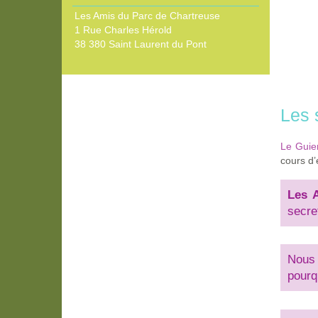
Les Amis du Parc de Chartreuse
1 Rue Charles Hérold
38 380 Saint Laurent du Pont
Les 
Le Guie
cours d
Les 
secre
Nous 
pourq