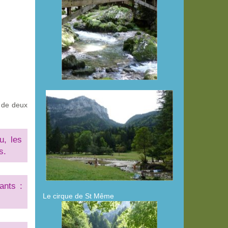
e de deux
u, les
s.
ants :
Le cirque de St Même