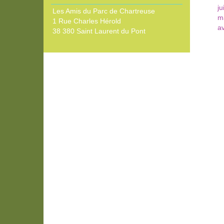
ju
Les Amis du Parc de Chartreuse
m
1 Rue Charles Hérold
av
38 380 Saint Laurent du Pont