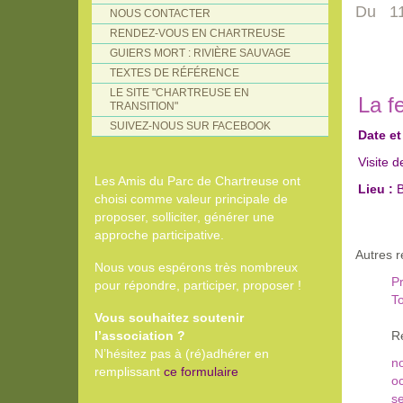
Du 11 
NOUS CONTACTER
RENDEZ-VOUS EN CHARTREUSE
GUIERS MORT : RIVIÈRE SAUVAGE
TEXTES DE RÉFÉRENCE
LE SITE "CHARTREUSE EN
La f
TRANSITION"
SUIVEZ-NOUS SUR FACEBOOK
Date et
Visite d
Les Amis du Parc de Chartreuse ont
Lieu :
B
choisi comme valeur principale de
proposer, solliciter, générer une
approche participative.
Autres 
Nous vous espérons très nombreux
Pr
pour répondre, participer, proposer !
To
Vous souhaitez soutenir
l’association ?
R
N’hésitez pas à (ré)adhérer en
n
remplissant
ce formulaire
o
s