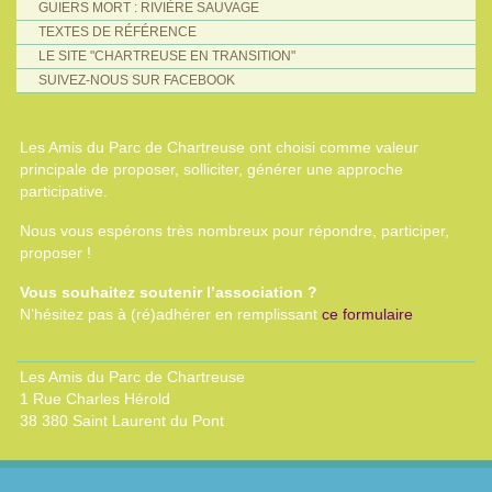
GUIERS MORT : RIVIÈRE SAUVAGE
TEXTES DE RÉFÉRENCE
LE SITE "CHARTREUSE EN TRANSITION"
SUIVEZ-NOUS SUR FACEBOOK
Les Amis du Parc de Chartreuse ont choisi comme valeur
principale de proposer, solliciter, générer une approche
participative.
Nous vous espérons très nombreux pour répondre, participer,
proposer !
Vous souhaitez soutenir l’association ?
N’hésitez pas à (ré)adhérer en remplissant
ce formulaire
Les Amis du Parc de Chartreuse
1 Rue Charles Hérold
38 380 Saint Laurent du Pont