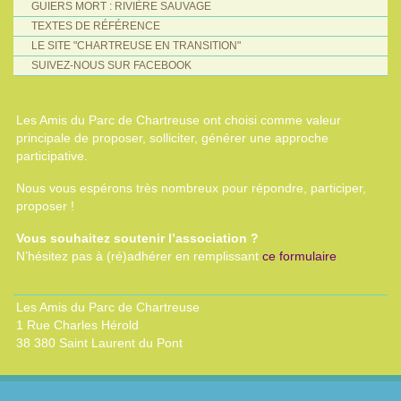
GUIERS MORT : RIVIÈRE SAUVAGE
TEXTES DE RÉFÉRENCE
LE SITE "CHARTREUSE EN TRANSITION"
SUIVEZ-NOUS SUR FACEBOOK
Les Amis du Parc de Chartreuse ont choisi comme valeur
principale de proposer, solliciter, générer une approche
participative.
Nous vous espérons très nombreux pour répondre, participer,
proposer !
Vous souhaitez soutenir l’association ?
N’hésitez pas à (ré)adhérer en remplissant
ce formulaire
Les Amis du Parc de Chartreuse
1 Rue Charles Hérold
38 380 Saint Laurent du Pont