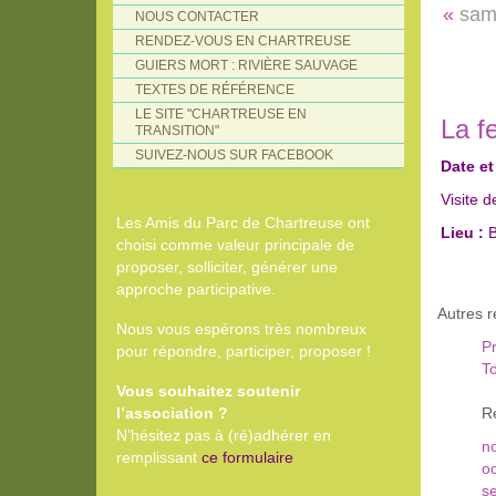
«
sam
NOUS CONTACTER
RENDEZ-VOUS EN CHARTREUSE
GUIERS MORT : RIVIÈRE SAUVAGE
TEXTES DE RÉFÉRENCE
LE SITE "CHARTREUSE EN
La f
TRANSITION"
SUIVEZ-NOUS SUR FACEBOOK
Date et
Visite d
Les Amis du Parc de Chartreuse ont
Lieu :
B
choisi comme valeur principale de
proposer, solliciter, générer une
approche participative.
Autres 
Nous vous espérons très nombreux
Pr
pour répondre, participer, proposer !
To
Vous souhaitez soutenir
l’association ?
R
N’hésitez pas à (ré)adhérer en
n
remplissant
ce formulaire
o
s