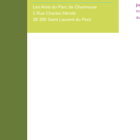
ju
Les Amis du Parc de Chartreuse
m
1 Rue Charles Hérold
av
38 380 Saint Laurent du Pont