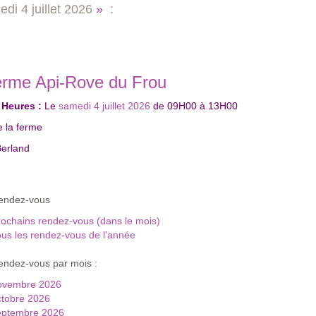
edi
4 juillet 2026
»
:
erme Api‑Rove du Frou
 Heures :
Le
samedi 4 juillet 2026
de
09H00
à
13H00
e la ferme
erland
rendez-vous
ochains rendez-vous (dans le mois)
us les rendez-vous de l'année
endez-vous par mois :
ovembre 2026
ctobre 2026
eptembre 2026